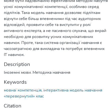
може бути надзвичайно ефективним методом набуття
усної комунікативної компетенції, особливо серед
підлітків. Така модель навчання дозволяє підліткам
відчути себе більш впевненими під час аудиторних
відповідей, проявити себе та виступити у ролі
активного експерта, а не пасивного слухача, що вкрай
необхідно для розвитку усних комунікативних
навичок. Проте, така система організації навчання є
часозатратною для викладача та потребує впевнених
ІТ навичок.
Description
Іноземні мови. Методика навчання
Keywords
мовнаї компетенція
,
інтерактивна модель навчання
«перевернутий» клас
Citation