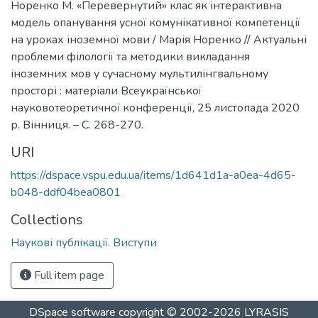
Норенко М. «Перевернутий» клас як інтерактивна
модель опанування усної комунікативної компетенції
на уроках іноземної мови / Марія Норенко // Актуальні
проблеми філології та методики викладання
іноземних мов у сучасному мультилінгвальному
просторі : матеріали Всеукраїнської
науковотеоретичної конференції, 25 листопада 2020
р. Вінниця. – С. 268-270.
URI
https://dspace.vspu.edu.ua/items/1d641d1a-a0ea-4d65-
b048-ddf04bea0801
Collections
Наукові публікації. Виступи
Full item page
DSpace software
copyright © 2002-2026
LYRASIS