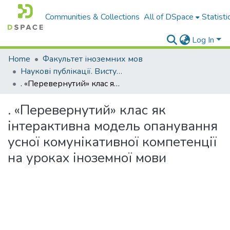
Communities & Collections
All of DSpace
Statisti
Log In
Home
Факультет іноземних мов
Наукові публікації. Виступи
. «Перевернутий» клас як інтерактивна модель опанування усної комунікативної компетенції на уроках іноземної мови
. «Перевернутий» клас як
інтерактивна модель опанування
усної комунікативної компетенції
на уроках іноземної мови