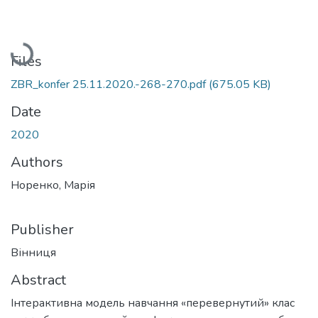
Loading...
Files
ZBR_konfer 25.11.2020.-268-270.pdf
(675.05 KB)
Date
2020
Authors
Норенко, Марія
Publisher
Вінниця
Abstract
Інтерактивна модель навчання «перевернутий» клас