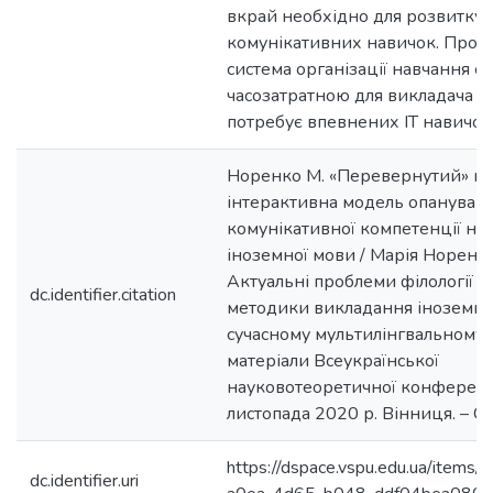
вкрай необхідно для розвитку 
комунікативних навичок. Проте
система організації навчання є
часозатратною для викладача т
потребує впевнених ІТ навичок
Норенко М. «Перевернутий» кл
інтерактивна модель опануванн
комунікативної компетенції на
іноземної мови / Марія Норенко
Актуальні проблеми філології т
dc.identifier.citation
методики викладання іноземни
сучасному мультилінгвальному п
матеріали Всеукраїнської
науковотеоретичної конференці
листопада 2020 р. Вінниця. – С.
https://dspace.vspu.edu.ua/items
dc.identifier.uri