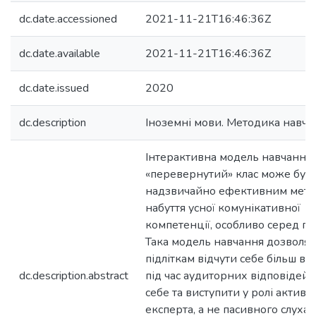
dc.date.accessioned
2021-11-21T16:46:36Z
dc.date.available
2021-11-21T16:46:36Z
dc.date.issued
2020
dc.description
Іноземні мови. Методика навча
Інтерактивна модель навчання
«перевернутий» клас може бут
надзвичайно ефективним мет
набуття усної комунікативної
компетенції, особливо серед під
Така модель навчання дозволяє
підліткам відчути себе більш в
dc.description.abstract
під час аудиторних відповідей,
себе та виступити у ролі активн
експерта, а не пасивного слухач