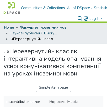
Communities & Collections
All of DSpace
Statisti
Log In
Home
Факультет іноземних мов
Наукові публікації. Виступи
. «Перевернутий» клас як інтерактивна модель опанування усної комунікативної компетенції на уроках іноземної мови
. «Перевернутий» клас як
інтерактивна модель опанування
усної комунікативної компетенції
на уроках іноземної мови
Simple item page
dc.contributor.author
Норенко, Марія