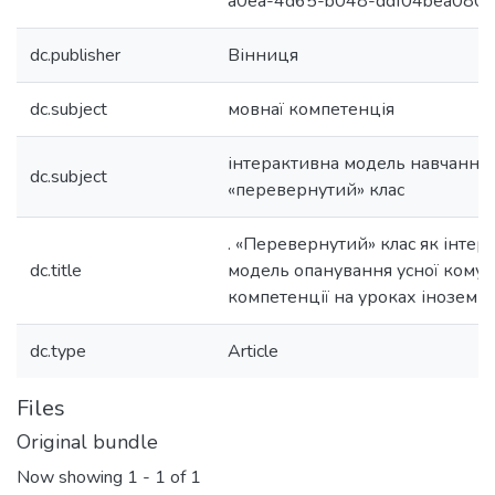
a0ea-4d65-b048-ddf04bea080
dc.publisher
Вінниця
dc.subject
мовнаї компетенція
інтерактивна модель навчання
dc.subject
«перевернутий» клас
. «Перевернутий» клас як інтер
dc.title
модель опанування усної комун
компетенції на уроках іноземн
dc.type
Article
Files
Original bundle
Now showing
1 - 1 of 1