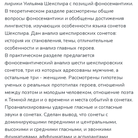
лирики Уильяма Шекспира с позиций фоносемантики.
В теоретическом разделе рассмотрены общие
вопросы фоносемантики и обобщены достижения
лингвистов, изучающих особенности языка сонетов
Шекспира. Дан анализ шекспировских сонетов:
история их становления, темы, отличительные
особенности и анализ главных героев.
В практическом разделе предлагается
фоносемантический анализ шести шекспировских
сонетов, три из которых адресованы мужчине, а
остальные три - женщине. Рассмотрены гипотезы
ученых о реальных прототипах героев, отношений
между поэтом и молодым человеком, отношение поэта
к Темной леди и о времени и места событий в сонетах.
Проанализированы ударные гласные и согласные
звуки в сонетах. Сделан вывод, что сонеты с
доминирующими передними и центральными,
высокими и средними гласными, и звонкими
фрикативами, аффрикатами и аспирантами