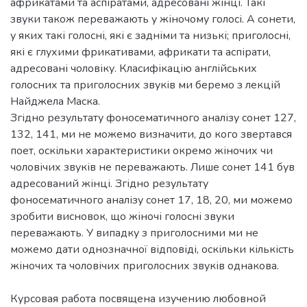
африкатами та аспіратами, адресовані жінці. Такі
звуки також переважають у жіночому голосі. А сонети,
у яких такі голосні, які є задніми та низькі; приголосні,
які є глухими фрикативами, африкати та аспірати,
адресовані чоловіку. Класифікацію англійських
голосних та приголосних звуків ми беремо з лекцій
Найджела Маска.
Згідно результату фоносематичного аналізу сонет 127,
132, 141, ми не можемо визначити, до кого звертався
поет, оскільки характеристики окремо жіночих чи
чоловічих звуків не переважають. Лише сонет 141 був
адресований жінці. Згідно результату
фоносематичного аналізу сонет 17, 18, 20, ми можемо
зробити висновок, що жіночі голосні звуки
переважають. У випадку з приголосними ми не
можемо дати однозначної відповіді, оскільки кількість
жіночих та чоловічих приголосних звуків однакова.
Курсовая работа посвящена изучению любовной