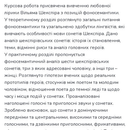
Курсова робота присвячена вивченню любовної
лірики Вільяма Шекспіра з позицій фоносемантики.
У теоретичному розділі розглянуто загальні питання
фоносемантики та узагальнено здобутки лінгвістів, які
вивчають особливості мови сонетів Шекспіра. Дано
аналіз шекспірівських сонетів: історія їх становлення,
теми, відмінні риси та аналіз головних героїв.
У практичному розділі пропонується
фоносемантичний аналіз шести шекспірівських
сонетів, три з яких адресовані чоловіку, а інші три –
жінці. Розглянуто гіпотези вчених щодо реальних
прототипів героїв, стосунків між поетом та молодим
чоловіком, відношення поета до темної леді та щодо
часу і місця подій у сонетах. Проаналізовані
наголошені голосні та приголосні звуки у сонетах.
Зроблено висновок, що сонети з домінуючими
передніми та центральними, високими та середніми
голосними, та дзвінкими приголосними, фрикативами,