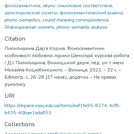
фоносемантика, звуко-смысловое соответствие,
шекспировские сонеты, фоносемантический анализ
,
phono-semantics, sound-meaning correspondence,
Shakespearean sonnets, phono-semantic analysis
Citation
Пилипишина Дар’я Ігоріна. Фоносемантичні
особливості любовної лірики Шекспіра: курсова робота
/ Д.І. Пилипишина; Вінницький держ. пед. ун-т імені
Михайла Коцюбинського. – Вінниця, 2021. – 32 с. –
Бібліогр.: с. 26-28 (37 назв.), додатки. – На правах
рукопису
URI
https://dspace.vspu.edu.ua/items/eaf1fe95-8274-4cf8-
b435-40bae1ada853
Collections
Академічні тексти здобувачів вищої освіти