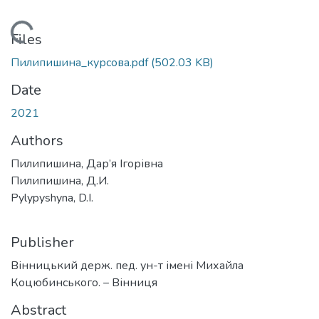
ding...
Files
Пилипишина_курсова.pdf
(502.03 KB)
Date
2021
Authors
Пилипишина, Дар’я Ігорівна
Пилипишина, Д.И.
Pylypyshyna, D.I.
Publisher
Вінницький держ. пед. ун-т імені Михайла
Коцюбинського. – Вінниця
Abstract