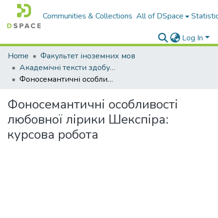
Communities & Collections
All of DSpace
Statisti
Log In
Home
Факультет іноземних мов
Академічні тексти здобувачів вищої освіти
Фоносемантичні особливості любовної лірики Шекспіра: курсова робота
Фоносемантичні особливості
любовної лірики Шекспіра:
курсова робота