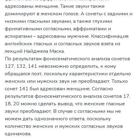
адресованы женщине. Такие звуки также
доминируют в женском голосе. А сонеты с задними и
низкими гласными звуками, а также глухими
фрикативными согласными, аффрикатами и
аспиратами – адресованы мужчине. Классификация
английских гласных и согласных звуков взята из
лекций Найджела Маска.
По результатам фоносематического анализа сонетов
127, 132, 141 невозможно определить, к кому
обращался поэт, поскольку характеристики отдельно
женских или мужских звук не преобладают. Только
сонет 141 был адресован женщине. Согласно
результатов фоносематического анализа сонетов 17,
18, 20 можно сделать вывод, что женские гласные
звуки преобладают. В случае с согласными мы не
можем дать однозначного ответа, поскольку
количество женских и мужских согласных звуков
одинакова.