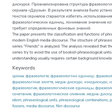
дискурсе. Проанализирована структура фразеолог
сериала «Друзья». В результате анализа было устано
текстов сериалов стараются избегать использован
фразеологических единиц, понимание значения к
требует определенных фоновых знаний.
The paper presents the classification and functions of phra
modern English media discourse. The structure of phraseol
series "Friends" is analyzed. The analysis revealed that th
series try to avoid the use of bookish phraseological unit
understanding usually requires certain background knowl
Keywords
ідіома, фразеологія, фразеологічні одиниці, фразеол
фразеологічне злиття, медіа-дискурс, кінодискурс
,
и
фразеология, фразеологические единицы, фразеол
сочетания, фразеологическое слияния, медиа-диску
idiom, phraseological units, phraseological combinations, 
fusions, media discourse, film discourse