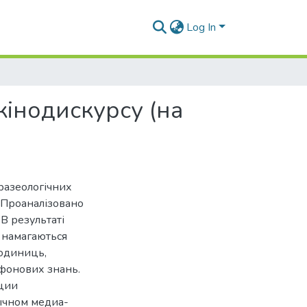
Log In
кінодискурсу (на
фразеологічних
 Проаналізовано
В результаті
в намагаються
одиниць,
 фонових знань.
ции
ычном медиа-