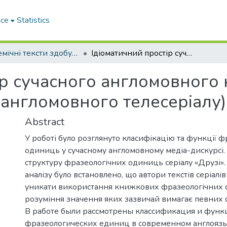
ace
Statistics
Академічні тексти здобувачів вищої освіти
Ідіоматичний простір сучасного англомовного кінодискурсу (на матеріалі сучасного англомовного телесеріалу)
ір сучасного англомовного 
 англомовного телесеріалу)
Abstract
У роботі було розглянуто класифікацію та функції 
одиниць у сучасному англомовному медіа-дискурсі.
структуру фразеологічних одиниць серіалу «Друзі». 
аналізу було встановлено, що автори текстів серіалі
уникати використання книжкових фразеологічних 
розуміння значення яких зазвичай вимагає певних
В работе были рассмотрены классификация и функ
фразеологических единиц в современном англояз