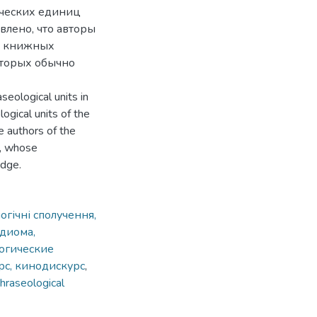
ических единиц
влено, что авторы
ия книжных
оторых обычно
seological units in
ogical units of the
e authors of the
s, whose
edge.
огічні сполучення,
диома,
огические
рс, кинодискурс
,
phraseological