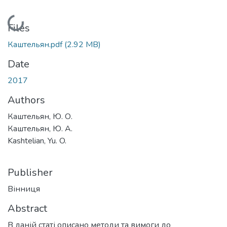
Loading...
Files
Каштельян.pdf
(2.92 MB)
Date
2017
Authors
Каштельян, Ю. О.
Каштельян, Ю. А.
Kashtelian, Yu. O.
Publisher
Вінниця
Abstract
В даній статі описано методи та вимоги до