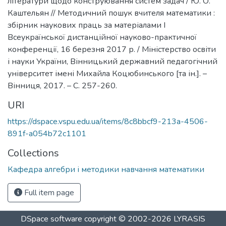
літератури щодо конструювання систем задач / Ю. О.
Каштельян // Методичний пошук вчителя математики :
збірник наукових праць за матеріалами І
Всеукраїнської дистанційної науково-практичної
конференції, 16 березня 2017 р. / Міністерство освіти
і науки України, Вінницький державний педагогічний
університет імені Михайла Коцюбинського [та ін.]. –
Вінниця, 2017. – С. 257-260.
URI
https://dspace.vspu.edu.ua/items/8c8bbcf9-213a-4506-
891f-a054b72c1101
Collections
Кафедра алгебри і методики навчання математики
Full item page
DSpace software
copyright © 2002-2026
LYRASIS