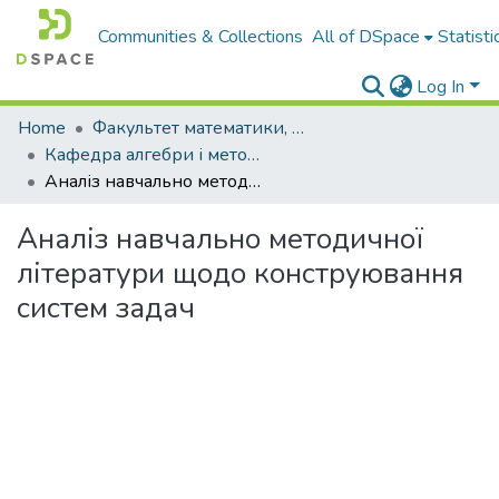
Communities & Collections
All of DSpace
Statisti
Log In
Home
Факультет математики, фізики і комп'ютерних наук
Кафедра алгебри і методики навчання математики
Аналіз навчально методичної літератури щодо конструювання систем задач
Аналіз навчально методичної
літератури щодо конструювання
систем задач