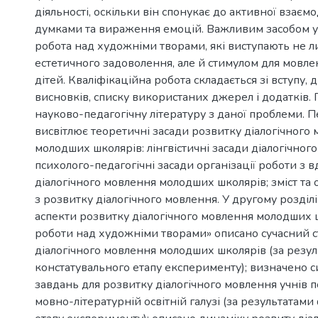
діяльності, оскільки він спонукає до активної взаємод
думками та вираження емоцій. Важливим засобом у
робота над художніми творами, які виступають не
естетичного задоволення, але й стимулом для мовле
дітей. Кваліфікаційна робота складається зі вступу, д
висновків, списку використаних джерел і додатків.
науково-педагогічну літературу з даної проблеми. 
висвітлює теоретичні засади розвитку діалогічного
молодших школярів: лінгвістичні засади діалогічног
психолого-педагогічні засади організації роботи з 
діалогічного мовлення молодших школярів; зміст та 
з розвитку діалогічного мовлення. У другому розділ
аспекти розвитку діалогічного мовлення молодших 
роботи над художніми творами» описано сучасний с
діалогічного мовлення молодших школярів (за резу
констатувального етапу експерименту); визначено с
завдань для розвитку діалогічного мовлення учнів п
мовно-літературній освітній галузі (за результатам