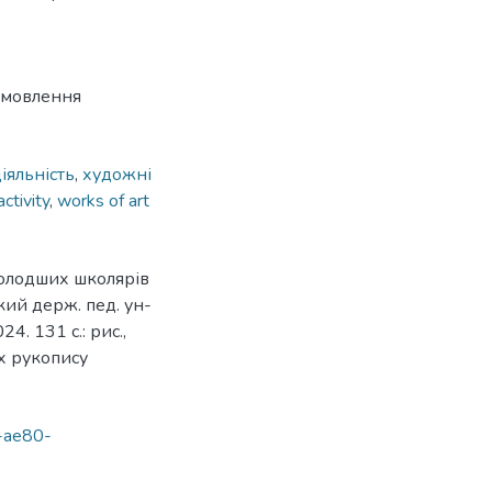
о мовлення
іяльність
,
художні
ctivity
,
works of art
молодших школярів
ий держ. пед. ун-
. 131 с.: рис.,
ах рукопису
d-ae80-