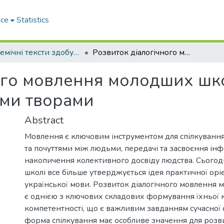
ace
Statistics
Академічні тексти здобувачів вищої освіти
Розвиток діалогічного мовлення молодших школярів у процесі роботи над художніми творами
ого мовлення молодших шко
іми творами
Abstract
Мовлення є ключовим інструментом для спілкування
та почуттями між людьми, передачі та засвоєння інф
накопичення колективного досвіду людства. Сьогодн
школі все більше утверджується ідея практичної оріє
української мови. Розвиток діалогічного мовлення
є однією з ключових складових формування їхньої 
компетентності, що є важливим завданням сучасної о
форма спілкування має особливе значення для розв