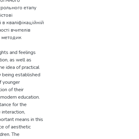
логічного
трольного етапу
істові
 в кваліфікаційній
ості вчителів
з методик
ghts and feelings
ion, as well as
e idea of practical
ly being established
of younger
ion of their
 modern education.
tance for the
interaction,
ortant means in this
ce of aesthetic
ldren. The