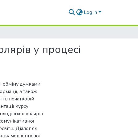
Log In
лярів у процесі
, обміну думками
ормації, а також
і в початковій
нтації курсу
 молодших школярів
комунікативної
світи. Діалог як
итку мовленнєвої