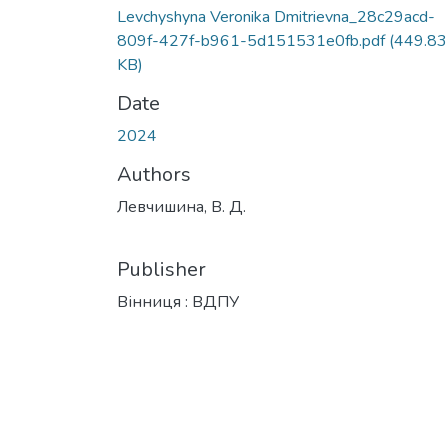
Levchyshyna Veronika Dmitrievna_28c29acd-
809f-427f-b961-5d151531e0fb.pdf
(449.83
KB)
Date
2024
Authors
Левчишина, В. Д.
Publisher
Вінниця : ВДПУ