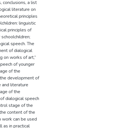
 conclusions, a list
gical literature on
heoretical principles
hildren: linguistic
cal principles of
 schoolchildren;
gical speech. The
nt of dialogical
g on works of art,”
 speech of younger
tage of the
r the development of
 and literature
tage of the
of dialogical speech
trol stage of the
the content of the
ion work can be used
l as in practical