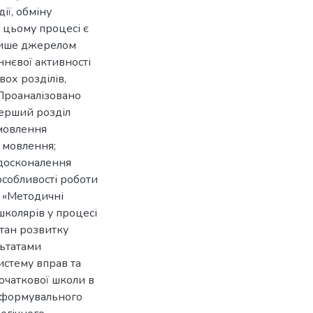
ії, обміну
 цьому процесі є
 лише джерелом
ннєвої активності
вох розділів,
 Проаналізовано
Перший розділ
 мовлення
о мовлення;
вдосконалення
особливості роботи
і «Методичні
школярів у процесі
тан розвитку
льтатами
истему вправ та
очаткової школи в
и формувального