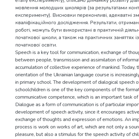
етапу експерименту); описано динаміку розвиту діа
мовлення молодших школярів (за результатами кон
експерименту). Висновки переконливі, адекватні зм
кваліфікаційного дослідження. Результати, отримані
роботі, можуть бути використані в практичній діяльн
початкової школи, а також на практичних заняттях і
початкової освіти.
Speech is a key tool for communication, exchange of thou
between people, transmission and assimilation of informat
accumulation of collective experience of mankind. Today, th
orientation of the Ukrainian language course is increasing
in primary school. The development of dialogical speech 
schoolchildren is one of the key components of the format
communicative competence, which is an important task of
Dialogue as a form of communication is of particular impor
development of speech activity, since it encourages active 
exchange of thoughts and expression of emotions. An imp
process is work on works of art, which are not only a sour
pleasure, but also a stimulus for the speech activity of chi