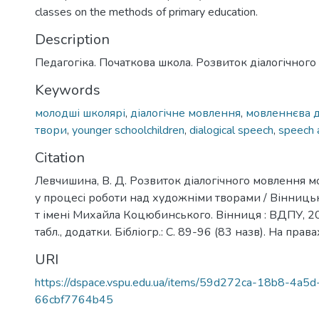
classes on the methods of primary education.
Description
Педагогіка. Початкова школа. Розвиток діалогічног
Keywords
молодші школярі
,
діалогічне мовлення
,
мовленнєва д
твори
,
younger schoolchildren
,
dialogical speech
,
speech a
Citation
Левчишина, В. Д. Розвиток діалогічного мовлення 
у процесі роботи над художніми творами / Вінницьк
т імені Михайла Коцюбинського. Вінниця : ВДПУ, 2024
табл., додатки. Бібліогр.: С. 89-96 (83 назв). На прав
URI
https://dspace.vspu.edu.ua/items/59d272ca-18b8-4a5
66cbf7764b45