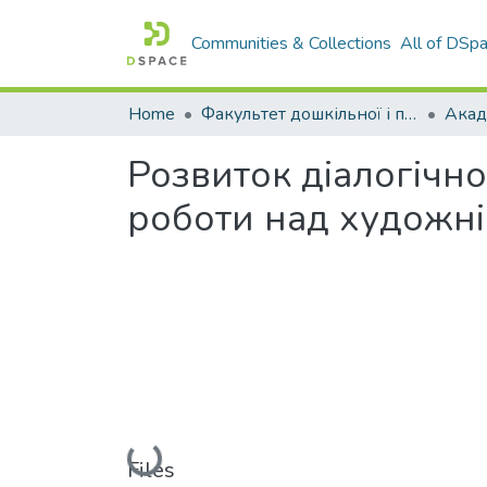
Communities & Collections
All of DSp
Home
Факультет дошкільної і початкової освіти
Розвиток діалогічн
роботи над художн
Loading...
Files