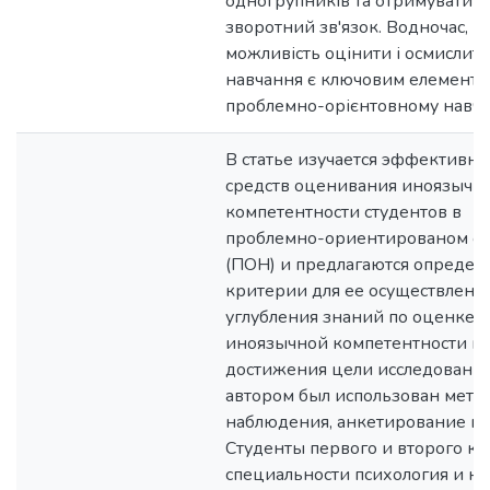
одногрупників та отримувати
зворотний зв'язок. Водночас,
можливість оцінити і осмислити
навчання є ключовим елементо
проблемно-орієнтовному навча
В статье изучается эффективно
средств оценивания иноязычн
компетентности студентов в
проблемно-ориентированом о
(ПОН) и предлагаются опреде
критерии для ее осуществления
углубления знаний по оценке
иноязычной компетентности и
достижения цели исследования
автором был использован мето
наблюдения, анкетирование и 
Студенты первого и второго ку
специальности психология и н