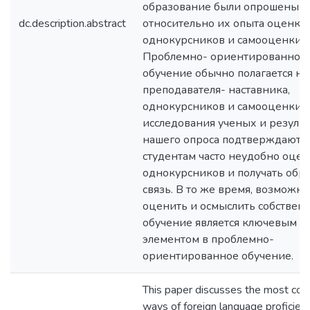
образование были опрошены
dc.description.abstract
относительно их опыта оценки
однокурсников и самооценки.
Проблемно- ориентированное
обучение обычно полагается на
преподавателя- наставника,
однокурсников и самооценки. 
исследования ученых и резуль
нашего опроса подтверждают, 
студентам часто неудобно оце
однокурсников и получать обр
связь. В то же время, возможно
оценить и осмыслить собствен
обучение является ключевым
элементом в проблемно-
ориентированное обучение.
This paper discusses the most c
ways of foreign language proficien