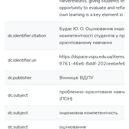
Nevertheless, giving students the
opportunity to evaluate and reflect
own learning is a key element in P
Будас Ю. О. Оцінювання іншом
dc.identifier.citation
компетентності студентів у пр
орієнтованому навчанні
https://dspace.vspu.edu.ua/items/
dc.identifier.uri
9761-46e6-8ddf-202ceebefe6b
dc.publisher
Вінниця: ВДПУ
проблемно-орієнтоване навчан
dc.subject
(ПОН)
dc.subject
іншомовна компетентність
dc.subject
оцінювання