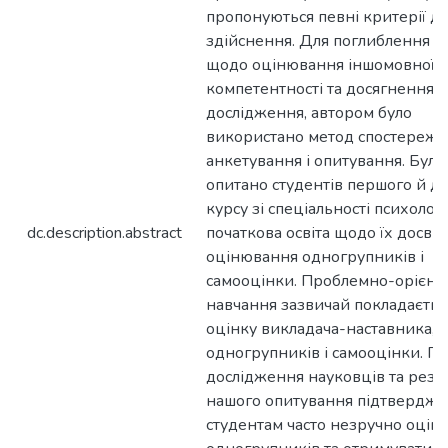
пропонуються певні критерії для
здійснення. Для поглиблення з
щодо оцінювання іншомовної
компетентності та досягнення 
дослідження, автором було
використано метод спостереже
анкетування і опитування. Було
опитано студентів першого й д
курсу зі спеціальності психологі
dc.description.abstract
початкова освіта щодо їх досвід
оцінювання одногрупників і
самооцінки. Проблемно-орієнт
навчання зазвичай покладаєтьс
оцінку викладача-наставника,
одногрупників і самооцінки. Пр
дослідження науковців та резу
нашого опитування підтверджу
студентам часто незручно оцін