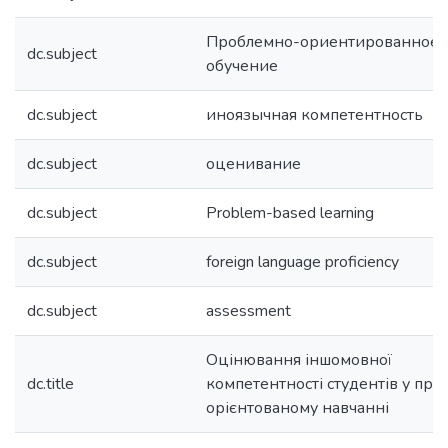
Проблемно-ориентированное
dc.subject
обучение
dc.subject
иноязычная компетентность
dc.subject
оценивание
dc.subject
Problem-based learning
dc.subject
foreign language proficiency
dc.subject
assessment
Оцінювання іншомовної
dc.title
компетентності студентів у пр
орієнтованому навчанні