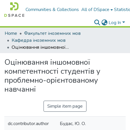
Communities & Collections
All of DSpace
Statisti
Log In
Home
Факультет іноземних мов
Кафедра іноземних мов
Оцінювання іншомовної компетентності студентів у проблемно-орієнтованому навчанні
Оцінювання іншомовної
компетентності студентів у
проблемно-орієнтованому
навчанні
Simple item page
dc.contributor.author
Будас, Ю. О.