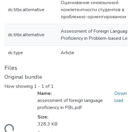
Оценивание иноязычной
dc.title.alternative
компетентности студентов в
проблемно-ориентированом о
Assessment of Foreign Language
dc.title.alternative
Proficiency in Problem-based Lear
dc.type
Article
Files
Original bundle
Now showing
1 - 1 of 1
Name:
Down
assessment of foreign language
load
proficiency in PBL.pdf
Size:
ading...
328.3 KB