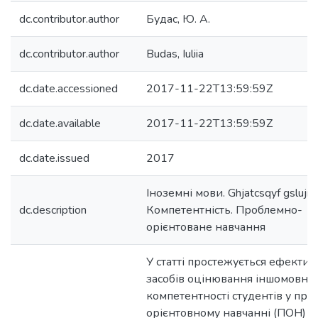
dc.contributor.author
Будас, Ю. А.
dc.contributor.author
Budas, Iuliia
dc.date.accessioned
2017-11-22T13:59:59Z
dc.date.available
2017-11-22T13:59:59Z
dc.date.issued
2017
Іноземні мови. Ghjatcsqyf gslujnjd
dc.description
Компетентність. Проблемно-
орієнтоване навчання
У статті простежується ефектив
засобів оцінювання іншомовної
компетентності студентів у пр
орієнтовному навчанні (ПОН) т