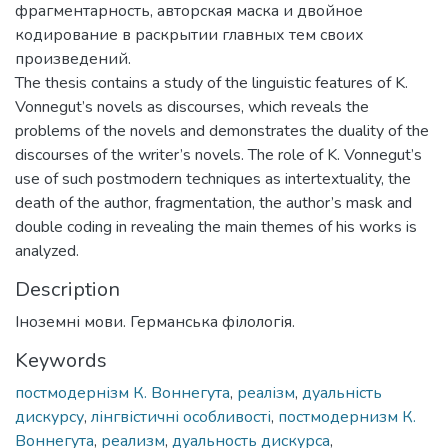
фрагментарность, авторская маска и двойное
кодирование в раскрытии главных тем своих
произведений.
The thesis contains a study of the linguistic features of K.
Vonnegut’s novels as discourses, which reveals the
problems of the novels and demonstrates the duality of the
discourses of the writer’s novels. The role of K. Vonnegut’s
use of such postmodern techniques as intertextuality, the
death of the author, fragmentation, the author’s mask and
double coding in revealing the main themes of his works is
analyzed.
Description
Іноземні мови. Германська філологія.
Keywords
постмодернізм К. Воннегута
,
реалізм
,
дуальність
дискурсу
,
лінгвістичні особливості
,
постмодернизм К.
Воннегута
,
реализм
,
дуальность дискурса
,