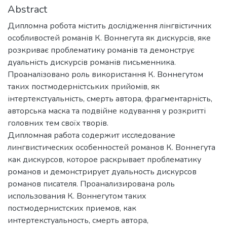
Abstract
Дипломна робота містить дослідження лінгвістичних
особливостей романів К. Воннегута як дискурсів, яке
розкриває проблематику романів та демонструє
дуальність дискурсів романів письменника.
Проаналізовано роль використання К. Воннегутом
таких постмодерністських прийомів, як
інтертекстуальність, смерть автора, фрагментарність,
авторська маска та подвійне кодування у розкритті
головних тем своїх творів.
Дипломная работа содержит исследование
лингвистических особенностей романов К. Воннегута
как дискурсов, которое раскрывает проблематику
романов и демонстрирует дуальность дискурсов
романов писателя. Проанализирована роль
использования К. Воннегутом таких
постмодернистских приемов, как
интертекстуальность, смерть автора,