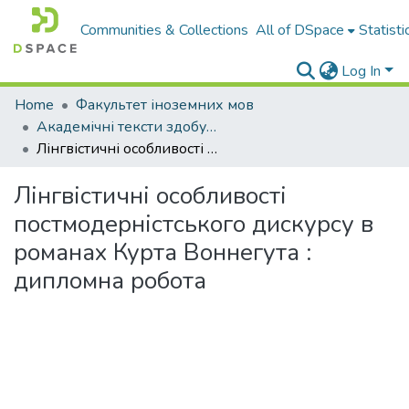
Communities & Collections
All of DSpace
Statisti
Log In
Home
Факультет іноземних мов
Академічні тексти здобувачів вищої освіти
Лінгвістичні особливості постмодерністського дискурсу в романах Курта Воннегута : дипломна робота
Лінгвістичні особливості
постмодерністського дискурсу в
романах Курта Воннегута :
дипломна робота