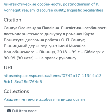
лингвистические особенности
,
postmodernism of K.
Vonnegut
,
realism
,
discourse duality
,
linguistic peculiarities
Citation
Сандул Олександра Павлівна. Лінгвістичні особливості
постмодерністського дискурсу в романах Курта
Воннегута: дипломна робота / О. П. Сандул;
Вінницький держ. пед. ун-т імені Михайла
Коцюбинського. – Вінниця, 2018. – 99 с. – Бібліогр.: с.
90-99 (90 назв). – На правах рукопису
URI
https://dspace.vspu.edu.ua/items/f0742b17-113f-4a13-
9cb1-3ea28df764e5
Collections
Академічні тексти здобувачів вищої освіти
Full item page