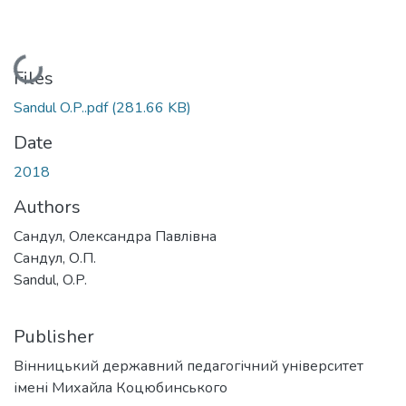
Loading...
Files
Sandul O.P..pdf
(281.66 KB)
Date
2018
Authors
Сандул, Олександра Павлівна
Сандул, О.П.
Sandul, O.P.
Publisher
Вінницький державний педагогічний університет
імені Михайла Коцюбинського