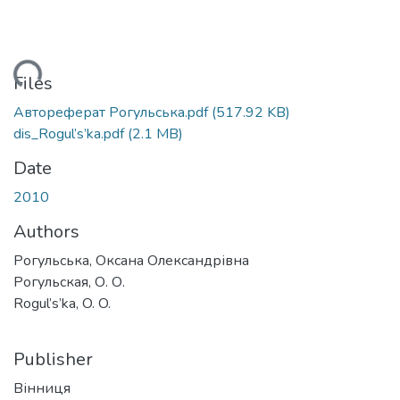
ding...
Files
Автореферат Рогульська.pdf
(517.92 KB)
dis_Rogul’s’ka.pdf
(2.1 MB)
Date
2010
Authors
Рогульська, Оксана Олександрівна
Рогульская, О. О.
Rogul’s’ka, O. O.
Publisher
Вінниця