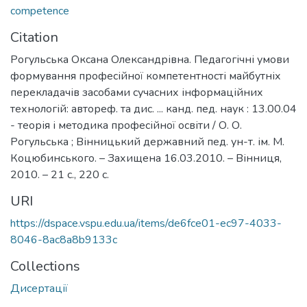
competence
Citation
Рогульська Оксана Олександрівна. Педагогічні умови
формування професійної компетентності майбутніх
перекладачів засобами сучасних інформаційних
технологій: автореф. та дис. ... канд. пед. наук : 13.00.04
- теорія і методика професійної освіти / О. О.
Рогульська ; Вінницький державний пед. ун-т. ім. М.
Коцюбинського. – Захищена 16.03.2010. – Вінниця,
2010. – 21 с., 220 с.
URI
https://dspace.vspu.edu.ua/items/de6fce01-ec97-4033-
8046-8ac8a8b9133c
Collections
Дисертації