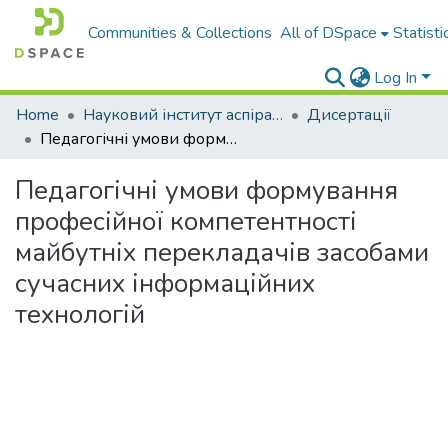
Communities & Collections
All of DSpace
Statisti
Log In
Home
Науковий інститут аспірантури та докторантури
Дисертації
Педагогічні умови формування професійної компетентності майбутніх перекладачів засобами сучасних інформаційних технологій
Педагогічні умови формування
професійної компетентності
майбутніх перекладачів засобами
сучасних інформаційних
технологій