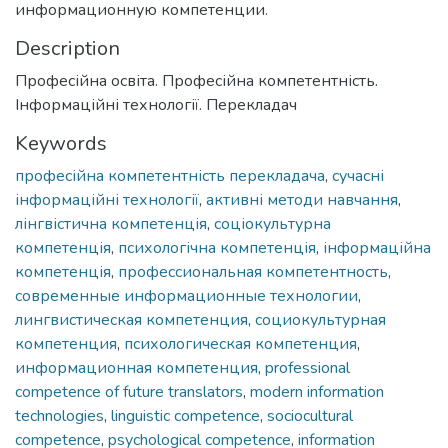
информационную компетенции.
Description
Професійна освіта. Професійна компетентність.
Інформаційні технології. Перекладач
Keywords
професійна компетентність перекладача
,
сучасні
інформаційні технології
,
активні методи навчання
,
лінгвістична компетенція
,
соціокультурна
компетенція
,
психологічна компетенція
,
інформаційна
компетенція
,
профессиональная компетентность
,
современные информационные технологии
,
лингвистическая компетенция
,
социокультурная
компетенция
,
психологическая компетенция
,
информационная компетенция
,
professional
competence of future translators
,
modern information
technologies
,
linguistic competence
,
sociocultural
competence
,
psychological competence
,
information