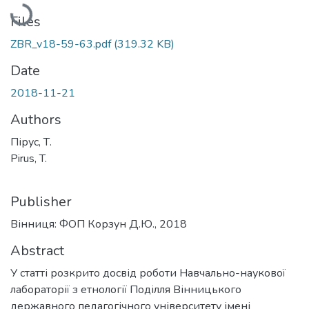
Loading...
Files
ZBR_v18-59-63.pdf
(319.32 KB)
Date
2018-11-21
Authors
Пірус, Т.
Pirus, T.
Publisher
Вінниця: ФОП Корзун Д.Ю., 2018
Abstract
У статті розкрито досвід роботи Навчально-наукової
лабораторії з етнології Поділля Вінницького
державного педагогічного університету імені