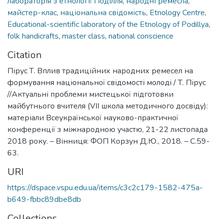
лабораторія з етнології Поділля
,
народні ремесла
,
майстер-клас
,
національна свідомість
,
Etnology Centre
,
Educational-scientific laboratory of the Etnology of Podillya
,
folk handicrafts
,
master class
,
national conscience
Citation
Пірус Т. Вплив традиційних народних ремесел на
формування національної свідомості молоді / Т. Пірус
//Актуальні проблеми мистецької підготовки
майбутнього вчителя (VІІ школа методичного досвіду):
матеріали Всеукраїнської науково-практичної
конференції з міжнародною участю, 21-22 листопада
2018 року. – Вінниця: ФОП Корзун Д.Ю., 2018. – С.59-
63.
URI
https://dspace.vspu.edu.ua/items/c3c2c179-1582-475a-
b649-fbbc89dbe8db
Collections