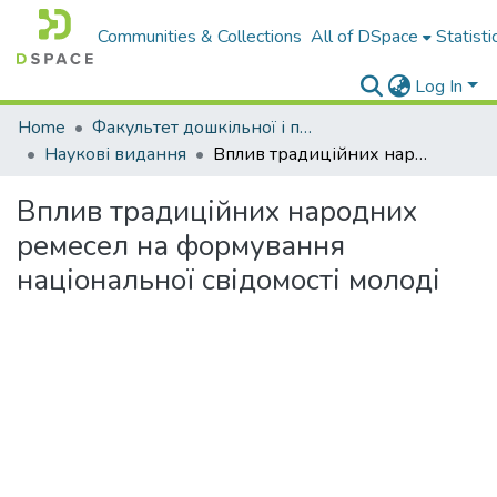
Communities & Collections
All of DSpace
Statisti
Log In
Home
Факультет дошкільної і початкової освіти
Наукові видання
Вплив традиційних народних ремесел на формування національної свідомості молоді
Вплив традиційних народних
ремесел на формування
національної свідомості молоді