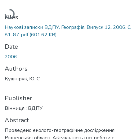
Loading...
Files
Наукові записки ВДПУ. Географія. Випуск 12. 2006. С.
81-87..pdf
(601.62 KB)
Date
2006
Authors
Кушнірук, Ю. С.
Publisher
Вінниця : ВДПУ
Abstract
Проведено еколого-географічне дослідження
Рівненської області. Актуальність цієї роботи є