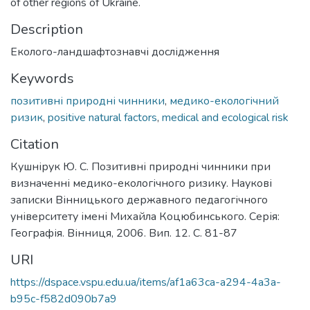
of other regions of Ukraine.
Description
Еколого-ландшафтознавчі дослідження
Keywords
позитивні природні чинники
,
медико-екологічний
ризик
,
positive natural factors
,
medical and ecological risk
Citation
Кушнірук Ю. С. Позитивні природні чинники при
визначенні медико-екологічного ризику. Наукові
записки Вінницького державного педагогічного
університету імені Михайла Коцюбинського. Серія:
Географія. Вінниця, 2006. Вип. 12. С. 81-87
URI
https://dspace.vspu.edu.ua/items/af1a63ca-a294-4a3a-
b95c-f582d090b7a9