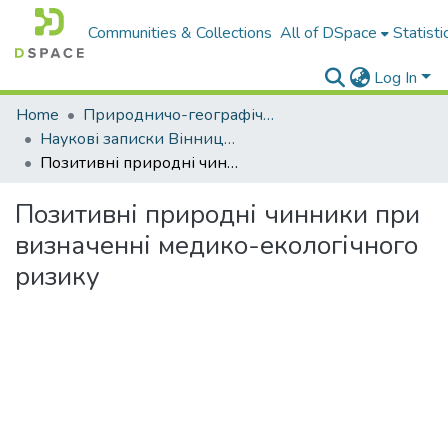
Communities & Collections
All of DSpace
Statisti
Log In
Home
Природничо-географічний факультет
Наукові записки Вінницького державного педагогічного університету імені Михайла Коцюбинського. Серія: Географія
Позитивні природні чинники при визначенні медико-екологічного ризику
Позитивні природні чинники при
визначенні медико-екологічного
ризику