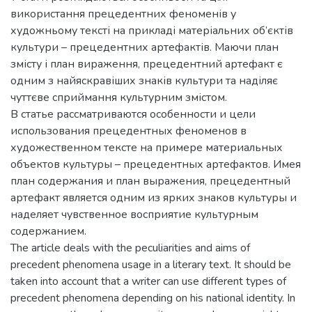
використання прецедентних феноменів у
художньому тексті на прикладі матеріальних об’єктів
культури – прецедентних артефактів. Маючи план
змісту і план вираження, прецедентний артефакт є
одним з найяскравіших знаків культури та наділяє
чуттєве сприймання культурним змістом.
В статье рассматриваются особенности и цели
использования прецедентных феноменов в
художественном тексте на примере материальных
объектов культуры – прецедентных артефактов. Имея
план содержания и план выражения, прецедентный
артефакт является одним из ярких знаков культуры и
наделяет чувственное восприятие культурным
содержанием.
The article deals with the peculiarities and aims of
precedent phenomena usage in a literary text. It should be
taken into account that a writer can use different types of
precedent phenomena depending on his national identity. In