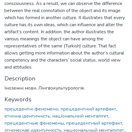
consciousness. As a result, we can observe the difference
between the real connotation of the object and its image
which has formed in another culture. It illustrates that every
culture has its own ideas, which can influence and alter the
artifact’s content. In addition, the author illustrates the
various meanings the object can have among the
representatives of the same (Turkish) culture. That fact
allows getting more information about the author’s cultural
competency and the characters’ social status, world view
and attitudes.
Description
Іноземні мови. Лінгвокультурологія.
Keywords
прецедентні феномени
,
прецедентний артефакт
,
етнічна ідентичність
,
національний менталітет
,
прецедентные феномены
,
прецедентный артефакт
,
этническая идентичность
,
национальный менталитет.
,