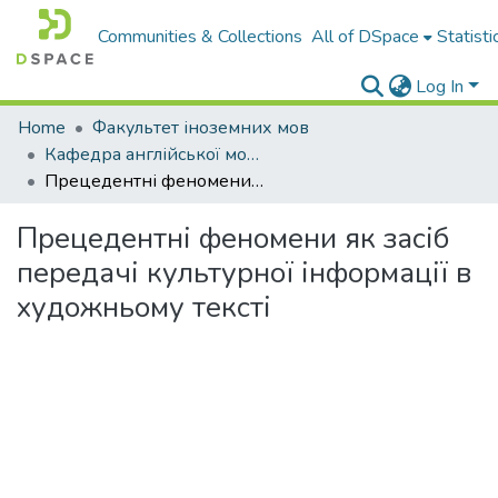
Communities & Collections
All of DSpace
Statisti
Log In
Home
Факультет іноземних мов
Кафедра англійської мови та методики її навчання
Прецедентні феномени як засіб передачі культурної інформації в художньому тексті
Прецедентні феномени як засіб
передачі культурної інформації в
художньому тексті