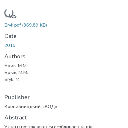
Loading...
Files
Bryk.pdf
(369.89 KB)
Date
2019
Authors
Брик, М.М.
Брык, М.М.
Bryk, M.
Publisher
Кропивницький: «КОД»
Abstract
У статті розглядаються особливості та цілі