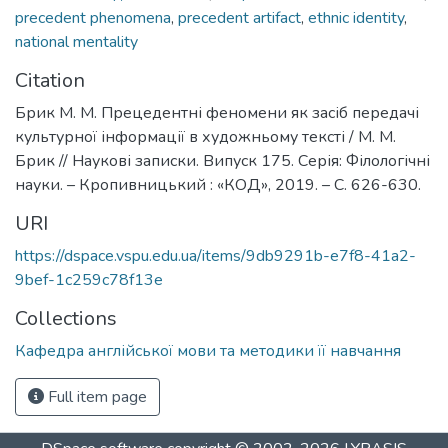
precedent phenomena
,
precedent artifact
,
ethnic identity
,
national mentality
Citation
Брик М. М. Прецедентні феномени як засіб передачі
культурної інформації в художньому тексті / М. М.
Брик // Наукові записки. Випуск 175. Серія: Філологічні
науки. – Кропивницький : «КОД», 2019. – С. 626-630.
URI
https://dspace.vspu.edu.ua/items/9db9291b-e7f8-41a2-
9bef-1c259c78f13e
Collections
Кафедра англійської мови та методики її навчання
Full item page