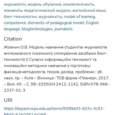
журналісти
,
модель обучения
,
компетентность
,
элементы педагогической модели
,
английский язык
,
блог-технологии
,
журналисты
,
model of learning
,
competence
,
elements of pedagogical model
,
English
language
,
blogtechnologies
,
journalists
Citation
Жовнич О.В. Модель навчання студентів-журналістів
англомовного писемного спілкування засобами блог-
технологій // Сучасні інформаційні технології та
інноваційні методики навчання у підготовці
фахівців:методологія, теорія, досвід, проблеми : зб.
наук. пр. – Київ – Вінниця : ТОВ фірма «Планер», 2017.
– Вип. 49. – С. 98–103ISSN 2412-1142, ISBN 978-966-
2337-01-3
URI
https://dspace.vspu.edu.ua/items/85f8bbf3-b03c-4c91-
88d3-61600614e298