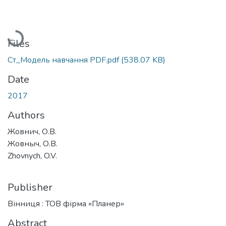
Loading...
Files
Ст_Модель навчання PDF.pdf
(538.07 KB)
Date
2017
Authors
Жовнич, О.В.
Жовныч, О.В.
Zhovnych, O.V.
Publisher
Вінниця : ТОВ фірма «Планер»
Abstract