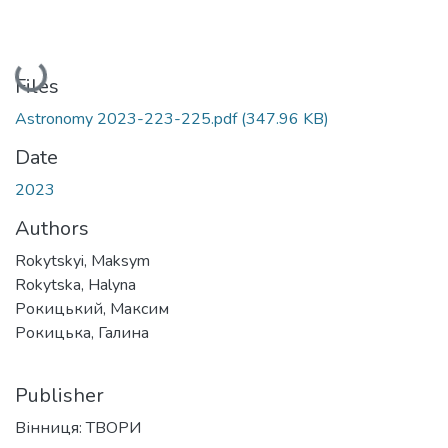
Loading...
Files
Astronomy 2023-223-225.pdf
(347.96 KB)
Date
2023
Authors
Rokytskyi, Maksym
Rokytska, Halyna
Рокицький, Максим
Рокицька, Галина
Publisher
Вінниця: ТВОРИ