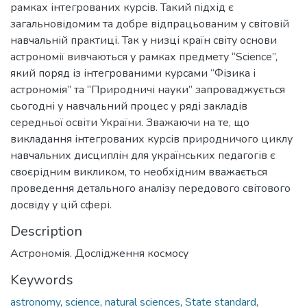
рамках інтегрованих курсів. Такий підхід є
загальновідомим та добре відпрацьованим у світовій
навчальній практиці. Так у низці країн світу основи
астрономії вивчаються у рамках предмету “Science”,
який поряд із інтегрованими курсами “Фізика і
астрономія” та “Природничі науки” запроваджується
сьогодні у навчальний процес у ряді закладів
середньої освіти України. Зважаючи на те, що
викладання інтегрованих курсів природничого циклу
навчальних дисциплін для українських педагогів є
своєрідним викликом, то необхідним вважається
проведення детального аналізу передового світового
досвіду у цій сфері.
Description
Астрономія. Дослідження космосу
Keywords
astronomy
,
science
,
natural sciences
,
State standard
,