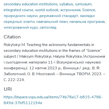
secondary education institutions
,
syllabus
,
curriculum
,
integrated course
,
world outlook
,
астрономія
,
Science
,
природничі науки
,
державний стандарт
,
заклади
середньої освіти
,
навчальний план
,
начальна програма
,
інтегрований курс
,
світогляд
Citation
Rokytskyi M. Teaching the astronomy fundamentals in
secondary education institutions in the frames of “Science”
subject / Maksym Rokytskyi, Halyna Rokytska /Астрономія
і сьогодення: матеріали 11-ї Всеукраїнської наукової
конференції, 12 квітня 2023 р., Вінниця / .ред.: В. Ф.
Заболотний, О. В. Мозговий. – Вінниця: ТВОРИ, 2023. –
С. 222-224.
URI
https://dspace.vspu.edu.ua/items/74b78a17-b815-4786-
849d-37bf5112194e