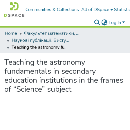
Communities & Collections
All of DSpace
Statisti
Log In
Home
Факультет математики, фізики і комп'ютерних наук
Наукові публікації. Виступи
Teaching the astronomy fundamentals in secondary education institutions in the frames of “Science” subject
Teaching the astronomy
fundamentals in secondary
education institutions in the frames
of “Science” subject