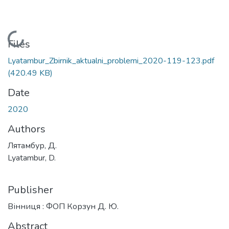
Loading...
Files
Lyatambur_Zbirnik_aktualni_problemi_2020-119-123.pdf
(420.49 KB)
Date
2020
Authors
Лятамбур, Д.
Lyatambur, D.
Publisher
Вінниця : ФОП Корзун Д. Ю.
Abstract