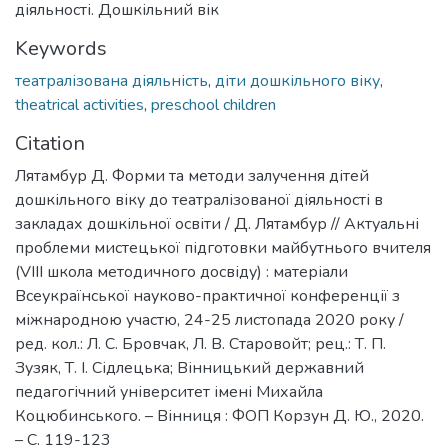
діяльності. Дошкільний вік
Keywords
театралізована діяльність
,
діти дошкільного віку
,
theatrical activities
,
preschool children
Citation
Лятамбур Д. Форми та методи залучення дітей
дошкільного віку до театралізованої діяльності в
закладах дошкільної освіти / Д. Лятамбур // Актуальні
проблеми мистецької підготовки майбутнього вчителя
(VІІІ школа методичного досвіду) : матеріали
Всеукраїнської науково-практичної конференції з
міжнародною участю, 24-25 листопада 2020 року /
ред. кол.: Л. С. Бровчак, Л. В. Старовойт; рец.: Т. П.
Зузяк, Т. І. Сідлецька; Вінницький державний
педагогічний університет імені Михайла
Коцюбинського. – Вінниця : ФОП Корзун Д. Ю., 2020.
– С. 119-123