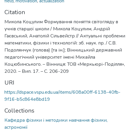
field
,
motivation
,
actualization
Citation
Микола Коцулим Формування поняття світогляду в
учнів старшої школи / Микола Коцулим, Андрій
Гаєвський, Анатолій Сільвейстр // Актуальні проблеми
математики, фізики і технологій: зб. наук. пр. / С.В.
Подолянчук (голова) [та ін.]; Вінницький державний
педагогічний університет імені Михайла
Коцюбинського. – Вінниця: ТОВ «Меркьюрі-Поділля»,
2020. – Вип. 17. – С. 206-209
URI
https://dspace.vspu.edu.ua/items/608a00ff-6138-40fb-
9f16-b5c864e8bd19
Collections
Кафедра фізики і методики навчання фізики,
астрономії