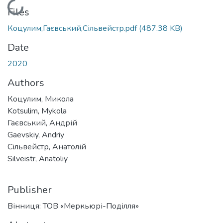
Loading...
Files
Коцулим,Гаєвський,Сільвейстр.pdf
(487.38 KB)
Date
2020
Authors
Коцулим, Микола
Kotsulim, Mykola
Гаєвський, Андрій
Gaevskiy, Andriy
Сільвейстр, Анатолій
Silveistr, Anatoliy
Publisher
Вінниця: ТОВ «Меркьюрі-Поділля»