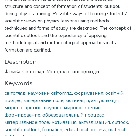
structure and concept of formation of students’ outlook
during physics training. Possible ways of forming students’
scientific views on physics lessons using methods,
techniques and forms of study are described. The concept of
scientific outlook and the expediency of applying
methodological and methodological approaches in its
formation are clarified.
Description
Фізика. Світогляд. Методологічні підходи.
Keywords
світогляд
,
науковий світогляд
,
формування
,
освітній
процес
,
матеріальне поле
,
мотивація
,
актуалізація
,
мировоззрение
,
научное мировоззрение
,
формирование
,
образовательный процесс
,
материальное поле
,
мотивация
,
актуализация
,
outlook
,
scientific outlook
,
formation
,
educational process
,
material