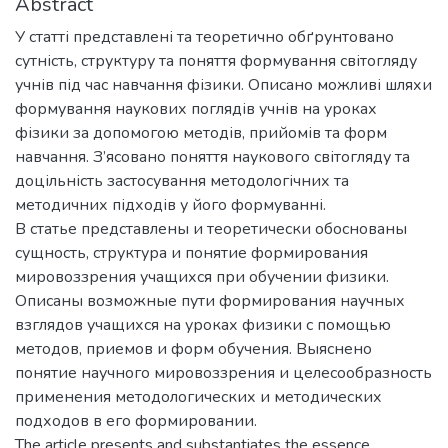
Abstract
У статті представлені та теоретично обґрунтовано
сутність, структуру та поняття формування світогляду
учнів під час навчання фізики. Описано можливі шляхи
формування наукових поглядів учнів на уроках
фізики за допомогою методів, прийомів та форм
навчання. З’ясовано поняття наукового світогляду та
доцільність застосування методологічних та
методичних підходів у його формуванні.
В статье представлены и теоретически обоснованы
сущность, структура и понятие формирования
мировоззрения учащихся при обучении физики.
Описаны возможные пути формирования научных
взглядов учащихся на уроках физики с помощью
методов, приемов и форм обучения. Выяснено
понятие научного мировоззрения и целесообразность
применения методологических и методических
подходов в его формировании.
The article presents and substantiates the essence,