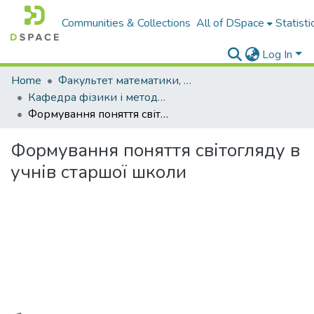
Communities & Collections
All of DSpace
Statisti
Log In
Home
Факультет математики, фізики і комп'ютерних наук
Кафедра фізики і методики навчання фізики, астрономії
Формування поняття світогляду в учнів старшої школи
Формування поняття світогляду в
учнів старшої школи