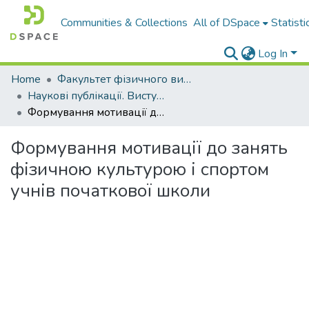
Communities & Collections
All of DSpace
Statisti
Log In
Home
Факультет фізичного виховання і спорту
Наукові публікації. Виступи
Формування мотивації до занять фізичною культурою і спортом учнів початкової школи
Формування мотивації до занять
фізичною культурою і спортом
учнів початкової школи