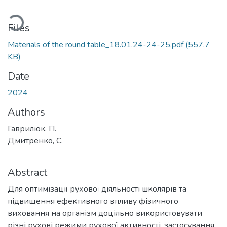
oading...
Files
Materials of the round table_18.01.24-24-25.pdf
(557.7
KB)
Date
2024
Authors
Гаврилюк, П.
Дмитренко, С.
Abstract
Для оптимізації рухової діяльності школярів та
підвищення ефективного впливу фізичного
виховання на організм доцільно використовувати
різні рухові режими рухової активності, застосування