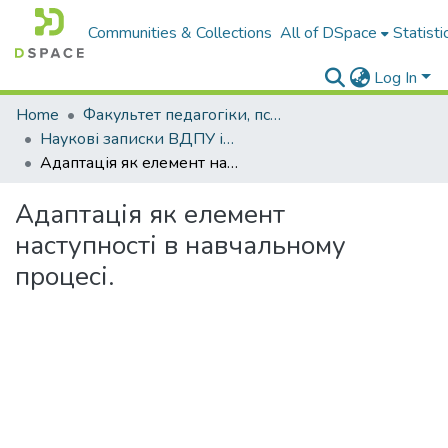
Communities & Collections
All of DSpace
Statisti
Log In
Home
Факультет педагогіки, психології і професійної освіти
Наукові записки ВДПУ ім. М. Коцюбинського. Серія "Педагогіка і психологія"
Адаптація як елемент наступності в навчальному процесі.
Адаптація як елемент
наступності в навчальному
процесі.