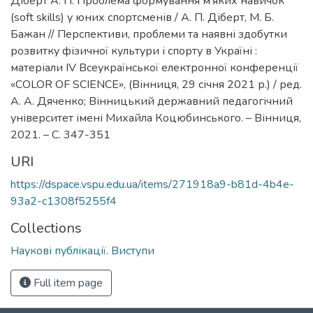
Діберт А. П. Проблема формування м’яких навичок
(soft skills) у юних спортсменів / А. П. Діберт, М. Б.
Бажан // Перспективи, проблеми та наявні здобутки
розвитку фізичної культури і спорту в Україні :
матеріали ІV Всеукраїнської електронної конференції
«COLOR OF SCIENCE», (Вінниця, 29 січня 2021 р.) / ред.
А. А. Дяченко; Вінницький державний педагогічний
університет імені Михайла Коцюбинського. – Вінниця,
2021. – С. 347-351
URI
https://dspace.vspu.edu.ua/items/271918a9-b81d-4b4e-
93a2-c1308f5255f4
Collections
Наукові публікації. Виступи
Full item page