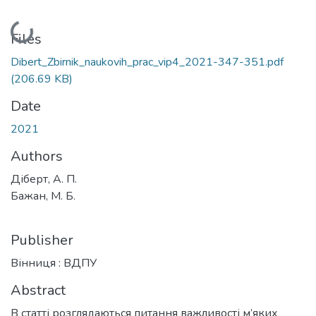
Loading...
Files
Dibert_Zbirnik_naukovih_prac_vip4_2021-347-351.pdf
(206.69 KB)
Date
2021
Authors
Діберт, А. П.
Бажан, М. Б.
Publisher
Вінниця : ВДПУ
Abstract
В статті розглядаються питання важливості м’яких