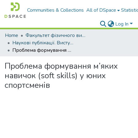
Communities & Collections
All of DSpace
Statisti
Log In
Home
Факультет фізичного виховання і спорту
Наукові публікації. Виступи
Проблема формування м’яких навичок (soft skills) у юних спортсменів
Проблема формування м’яких
навичок (soft skills) у юних
спортсменів