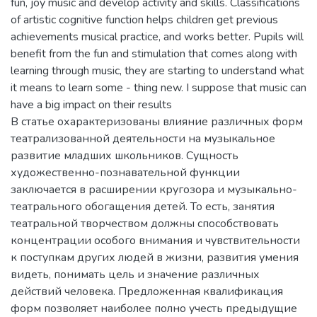
fun, joy music and develop activity and skills. Classifications
of artistic cognitive function helps children get previous
achievements musical practice, and works better. Pupils will
benefit from the fun and stimulation that comes along with
learning through music, they are starting to understand what
it means to learn some - thing new. I suppose that music can
have a big impact on their results
В статье охарактеризованы влияние различных форм
театрализованной деятельности на музыкальное
развитие младших школьников. Сущность
художественно-познавательной функции
заключается в расширении кругозора и музыкально-
театрального обогащения детей. То есть, занятия
театральной творчеством должны способствовать
концентрации особого внимания и чувствительности
к поступкам других людей в жизни, развития умения
видеть, понимать цель и значение различных
действий человека. Предложенная квалификация
форм позволяет наиболее полно учесть предыдущие