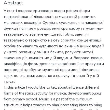
Abstract
У статті охарактеризовано вплив різних форм
театралізованої діяльності на музичний розвиток
молодших школярів. Сутність художньо-пізнавальної
функції полягає у розширенні кругозору та музично-
театрального збагачення дітей. Тобто, заняття
театральною творчістю мають сприяти концентрації
особливої уваги та чутливості до вчинків інших людей
у житті, розвитку вміння бачити, розуміти мету і
значення різноманітних дій людини. Запропонована
кваліфікація форм дозволяє якнайповніше врахувати
попередні здобутки музичної практики і відкриває
шлях до систематизованого пошуку інновацій у цій
галузі.
In this article I would like to tell about influence different
forms of theatrical activity for musical development pupils
from primary school. Music is a past of the curriculum
structure it helps teacher to plan interesting ideas to bring