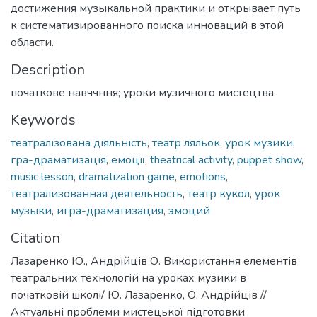
достижения музыкальной практики и открывает путь
к систематизированного поиска инноваций в этой
области.
Description
початкове навччння; уроки музичного мистецтва
Keywords
театралізована діяльність
,
театр ляльок
,
урок музики
,
гра-драматизація
,
емоції
,
theatrical activity
,
puppet show
,
music lesson
,
dramatization game
,
emotions
,
театрализованная деятельность
,
театр кукол
,
урок
музыки
,
игра-драматизация
,
эмоций
Citation
Лазаренко Ю., Андрійців О. Використання елементів
театральних технологій на уроках музики в
початковій школі/ Ю. Лазаренко, О. Андрійців //
Актуальні проблеми мистецької підготовки