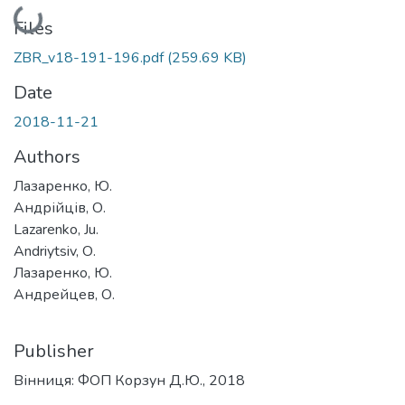
Loading...
Files
ZBR_v18-191-196.pdf
(259.69 KB)
Date
2018-11-21
Authors
Лазаренко, Ю.
Андрійців, О.
Lazarenko, Ju.
Аndriytsiv, О.
Лазаренко, Ю.
Андрейцев, О.
Publisher
Вінниця: ФОП Корзун Д.Ю., 2018