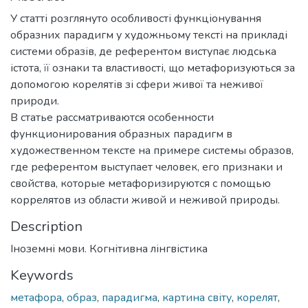
У статті розглянуто особливості функціонування
образних парадигм у художньому тексті на прикладі
системи образів, де референтом виступає людська
істота, її ознаки та властивості, що метафоризуються за
допомогою корелятів зі сфери живої та неживої
природи.
В статье рассматриваются особенности
функционирования образных парадигм в
художественном тексте на примере системы образов,
где референтом выступает человек, его признаки и
свойства, которые метафоризируются с помощью
коррелятов из области живой и неживой природы.
Description
Іноземні мови. Когнітивна лінгвістика
Keywords
метафора
,
образ
,
парадигма
,
картина світу
,
корелят
,