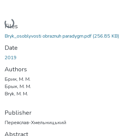
Loading...
Files
Bryk_osoblyvosti obraznuh paradygm.pdf
(256.85 KB)
Date
2019
Authors
Брик, M. M.
Брык, M. M.
Bryk, M. M.
Publisher
Переяслав-Хмельницький
Abstract