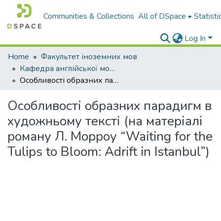
Communities & Collections
All of DSpace
Statisti
Log In
Home
Факультет іноземних мов
Кафедра англійської мови та методики її навчання
Особливості образних парадигм в художньому тексті (на матеріалі роману Л. Морроу “Waiting for the Tulips to Bloom: Adrift in Istanbul”)
Особливості образних парадигм в
художньому тексті (на матеріалі
роману Л. Морроу “Waiting for the
Tulips to Bloom: Adrift in Istanbul”)