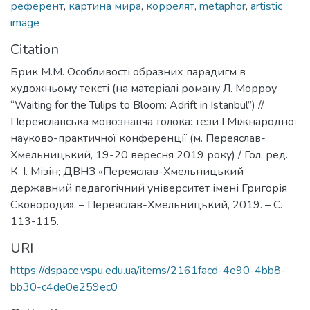
референт
,
картина мира
,
коррелят
,
metaphor
,
artistic
image
Citation
Брик М.М. Особливості образних парадигм в
художньому тексті (на матеріалі роману Л. Морроу
“Waiting for the Tulips to Bloom: Adrift in Istanbul”) //
Переяславська мовознавча толока: тези І Міжнародної
науково-практичної конференції (м. Переяслав-
Хмельницький, 19-20 вересня 2019 року) / Гол. ред.
К. І. Мізін; ДВНЗ «Переяслав-Хмельницький
державний педагогічний університет імені Григорія
Сковороди». – Переяслав-Хмельницький, 2019. – С.
113-115.
URI
https://dspace.vspu.edu.ua/items/2161facd-4e90-4bb8-
bb30-c4de0e259ec0