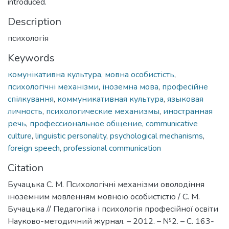
introduced.
Description
психологія
Keywords
комунікативна культура
,
мовна особистість
,
психологічні механізми
,
іноземна мова
,
професійне
спілкування
,
коммуникативная культура
,
языковая
личность
,
психологические механизмы
,
иностранная
речь
,
профессиональное общение
,
communicative
culture
,
linguistic personality
,
psychological mechanisms
,
foreign speech
,
professional communication
Citation
Бучацька С. М. Психологічні механізми оволодіння
іноземним мовленням мовною особистістю / С. М.
Бучацька // Педагогіка і психологія професійної освіти
Науково-методичний журнал. – 2012. – №2. – С. 163-