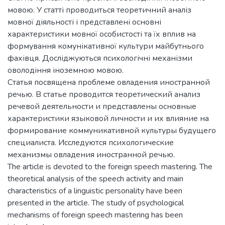
мовою. У статті проводиться теоретичний аналіз
мовної діяльності і представлені основні
характеристики мовної особистості та їх вплив на
формування комунікативної культури майбутнього
фахівця. Досліджуються психологічні механізми
оволодіння іноземною мовою.
Статья посвящена проблеме овладения иностранной
речью. В статье проводится теоретический анализ
речевой деятельности и представлены основные
характеристики языковой личности и их влияние на
формирование коммуникативной культуры будущего
специалиста. Исследуются психологические
механизмы овладения иностранной речью.
The article is devoted to the foreign speech mastering. The
theoretical analysis of the speech activity and main
characteristics of a linguistic personality have been
presented in the article. The study of psychological
mechanisms of foreign speech mastering has been