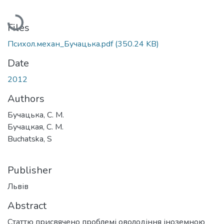
Loading...
Files
Психол.механ_Бучацька.pdf
(350.24 KB)
Date
2012
Authors
Бучацька, С. М.
Бучацкая, С. М.
Buchatska, S
Publisher
Львів
Abstract
Статтю присвячено проблемі оволодіння іноземною