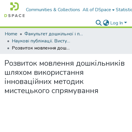
Communities & Collections
All of DSpace
Statisti
Log In
Home
Факультет дошкільної і початкової освіти
Наукові публікації. Виступи
Розвиток мовлення дошкільників шляхом використання інноваційних методик мистецького спрямування
Розвиток мовлення дошкільників
шляхом використання
інноваційних методик
мистецького спрямування