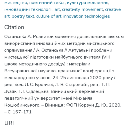
мистецтво
,
поетичний текст
,
культура мовлення
,
інноваційні технології
,
art
,
creativity
,
movement
,
creative
art
,
poetry text
,
culture of art
,
innovation technologies
Citation
Останська А. Розвиток мовлення дошкільників шляхом
використання інноваційних методик мистецького
спрямування / А. Останська // Актуальні проблеми
мистецької підготовки майбутнього вчителя (VІІІ
школа методичного досвіду) : матеріали
Всеукраїнської науково-практичної конференції з
міжнародною участю, 24-25 листопада 2020 року /
ред. кол.: Л. С. Бровчак, Л. В. Старовойт; рец.: Т. П.
Зузяк, Т. І. Сідлецька; Вінницький державний
педагогічний університет імені Михайла
Коцюбинського. – Вінниця : ФОП Корзун Д. Ю., 2020.
– С. 167-171
URI