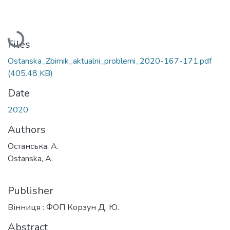
Loading...
Files
Ostanska_Zbirnik_aktualni_problemi_2020-167-171.pdf
(405.48 KB)
Date
2020
Authors
Останська, А.
Ostanska, A.
Publisher
Вінниця : ФОП Корзун Д. Ю.
Abstract