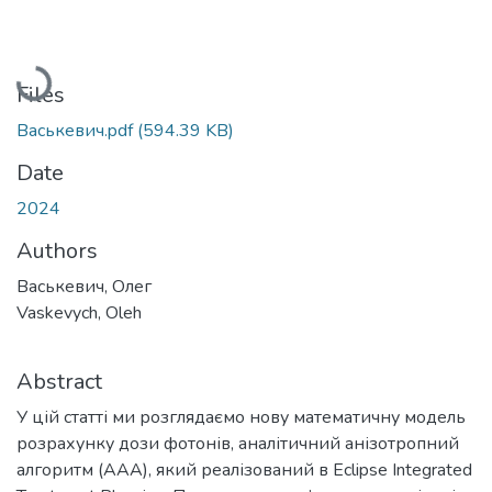
Loading...
Files
Васькевич.pdf
(594.39 KB)
Date
2024
Authors
Васькевич, Олег
Vaskevych, Oleh
Abstract
У цій статті ми розглядаємо нову математичну модель
розрахунку дози фотонів, аналітичний анізотропний
алгоритм (AAA), який реалізований в Eclipse Integrated