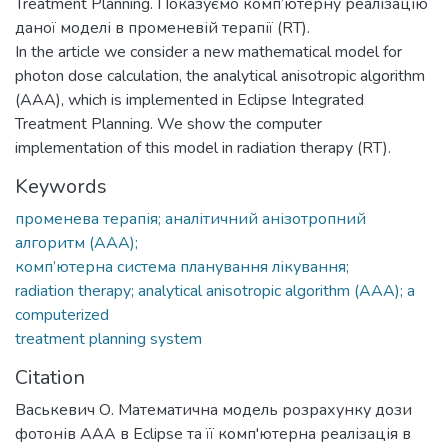
Treatment Planning. Показуємо комп’ютерну реалізацію
даної моделі в променевій терапії (RT).
In the article we consider a new mathematical model for
photon dose calculation, the analytical anisotropic algorithm
(AAA), which is implemented in Eclipse Integrated
Treatment Planning. We show the computer
implementation of this model in radiation therapy (RT).
Keywords
променева терапія; аналітичний анізотропний
алгоритм (AAA);
комп’ютерна система планування лікування;
radiation therapy; analytical anisotropic algorithm (AAA); a
computerized
treatment planning system
Citation
Васькевич О. Математична модель розрахунку дози
фотонів ААА в Eclipse та її комп'ютерна реалізація в