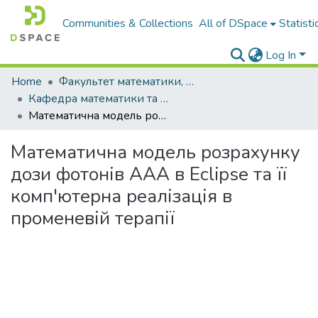
Communities & Collections
All of DSpace
Statisti
Log In
Home
Факультет математики, фізики і комп'ютерних наук
Кафедра математики та інформатики
Математична модель розрахунку дози фотонів ААА в Eclipse та її комп'ютерна реалізація в променевій терапії
Математична модель розрахунку
дози фотонів ААА в Eclipse та її
комп'ютерна реалізація в
променевій терапії