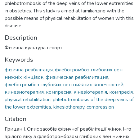
phlebotrombosis of the deep veins of the lower extremities
in obstetrics. This study is aimed at familiarizing with the
possible means of physical rehabilitation of women with this
disease.
Description
Фізична культура і спорт
Keywords
фізична реабілітація
,
флеботромбоз глибоких вен
нижніх кінцівок
,
физическая реабилитация
,
флеботромбоз глубоких вен нижних конечностей
,
кинезиотерапия
,
компресия
,
кінезіотерапія
,
компресія
,
physical rehabilitation
,
phlebotrombosis of the deep veins of
the lower extremities
,
kinesiotherapy
,
compression
Citation
Грицан І. Опис засобів фізичної реабілітації жінок І-го
зрілого віку з флеботромбозом глибоких вен нижніх