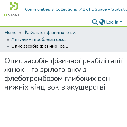
Communities & Collections
All of DSpace
Statisti
Log In
Home
Факультет фізичного виховання і спорту
Актуальні проблеми фізичного виховання та методики спортивного тренування : науково-методичний журнал
Опис засобів фізичної реабілітації жінок І-го зрілого віку з флеботромбозом глибоких вен нижніх кінцівок в акушерстві
Опис засобів фізичної реабілітації
жінок І-го зрілого віку з
флеботромбозом глибоких вен
нижніх кінцівок в акушерстві