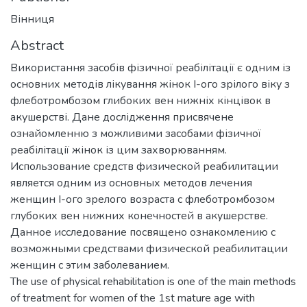
Вінниця
Abstract
Використання засобів фізичної реабілітації є одним із
основних методів лікування жінок І-ого зрілого віку з
флеботромбозом глибоких вен нижніх кінцівок в
акушерстві. Дане дослідження присвячене
ознайомленню з можливими засобами фізичної
реабілітації жінок із цим захворюванням.
Использование средств физической реабилитации
является одним из основных методов лечения
женщин I-ого зрелого возраста с флеботромбозом
глубоких вен нижних конечностей в акушерстве.
Данное исследование посвящено ознакомлению с
возможными средствами физической реабилитации
женщин с этим заболеванием.
The use of physical rehabilitation is one of the main methods
of treatment for women of the 1st mature age with