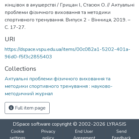
кінцівок в акушерстві / Грицан І., Стасюк О. // Актуальні
проблеми фізичного виховання та методики
спортивного тренування. Випуск 2 - Вінниця, 2019. –
С. 17-27.
URI
https://dspace.vspu.edu.ua/items/00c082a1-5202-401a-
96d0-f5f3c2855403
Collections
Актуальні проблеми фізичного виховання та
методики спортивного тренування : науково-
методичний журнал
Full item page
DSpace software
copyright © 2002-2026
LYRASIS
Cookie
Privacy
End User
Send
settings
policy
Agreement
Feedback