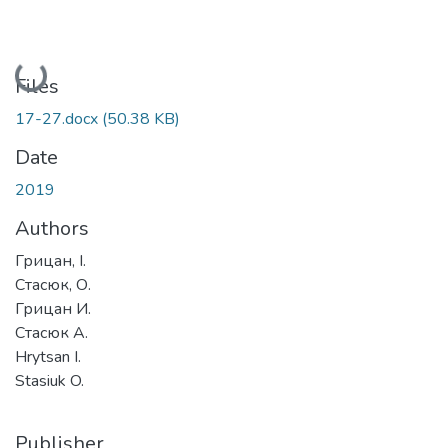
Loading...
Files
17-27.docx
(50.38 KB)
Date
2019
Authors
Грицан, І.
Стасюк, О.
Грицан И.
Стасюк А.
Hrytsan I.
Stasiuk O.
Publisher