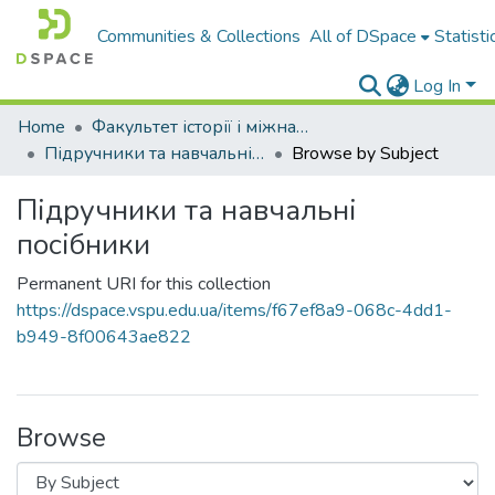
Communities & Collections
All of DSpace
Statisti
Log In
Home
Факультет історії і міжнародних відносин
Підручники та навчальні посібники
Browse by Subject
Підручники та навчальні
посібники
Permanent URI for this collection
https://dspace.vspu.edu.ua/items/f67ef8a9-068c-4dd1-
b949-8f00643ae822
Browse