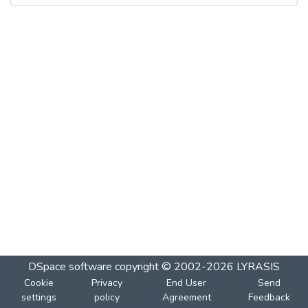
DSpace software
copyright © 2002-2026
LYRASIS
Cookie
Privacy
End User
Send
settings
policy
Agreement
Feedback