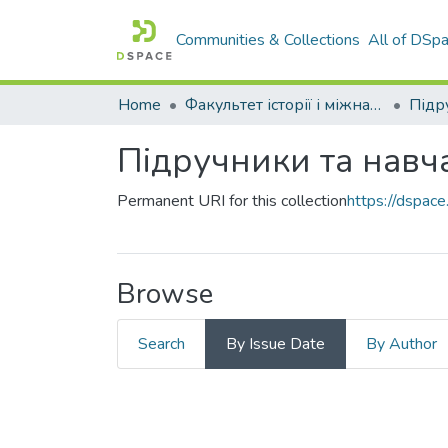
Communities & Collections
All of DSp
Home
Факультет історії і міжнародних відносин
Підручники та навч
Permanent URI for this collection
https://dspa
Browse
Search
By Issue Date
By Author