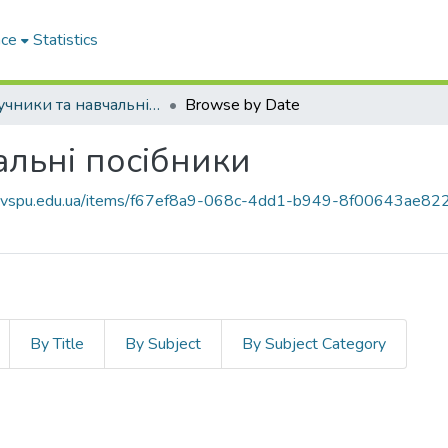
ace
Statistics
Підручники та навчальні посібники
Browse by Date
альні посібники
ce.vspu.edu.ua/items/f67ef8a9-068c-4dd1-b949-8f00643ae82
By Title
By Subject
By Subject Category