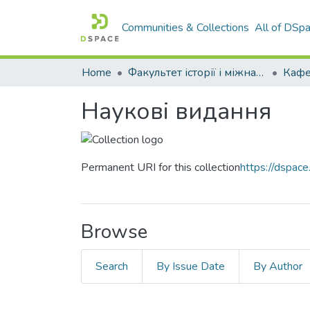
Communities & Collections
All of DSp
Home
Факультет історії і міжнародних відносин
Кафе
Наукові видання
Permanent URI for this collection
https://dspa
Browse
Search
By Issue Date
By Author