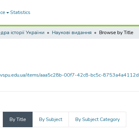
ace
Statistics
дра історії України
Наукові видання
Browse by Title
ce.vspu.edu.ua/items/aaa5c28b-00f7-42c8-bc5c-8753a4a4112d
By Title
By Subject
By Subject Category