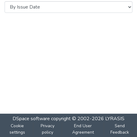
DSpace software
copyright © 2002-2026
LYRASIS
Cookie
Privacy
End User
Send
settings
policy
Agreement
Feedback