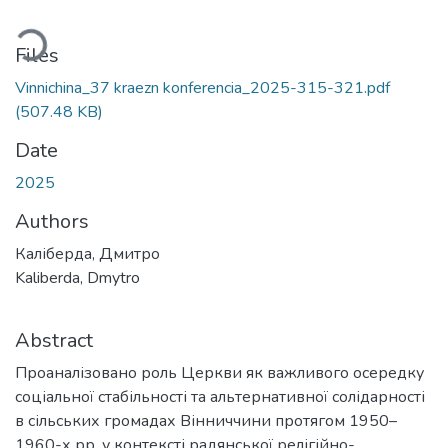
oading...
Files
Vinnichina_37 kraezn konferencia_2025-315-321.pdf
(507.48 KB)
Date
2025
Authors
Каліберда, Дмитро
Kaliberda, Dmytro
Abstract
Проаналізовано роль Церкви як важливого осередку
соціальної стабільності та альтернативної солідарності
в сільських громадах Вінниччини протягом 1950–
1960-х рр. у контексті радянської релігійно-