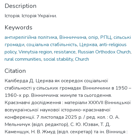
Description
Історія. Історія України.
Keywords
антирелігійна політика
,
Вінниччина
,
опір
,
РПЦ
,
сільські
громади
,
соціальна стабільність
,
Церква
,
anti-religious
policy
,
Vinnytsia region
,
resistance
,
Russian Orthodox Church
,
rural communities
,
social stability
,
Church
Citation
Каліберда Д. Церква як осередок соціальної
стабільності у сільських громадах Вінниччини в 1950 –
1960-х рр. Вінниччина: минуле та сьогодення.
Краєзнавчі дослідження : матеріали ХХХVІI Вінницької
всеукраїнської наукової історико-краєзнавчої
конференції. 7 листопада 2025 р. / ред. кол. : О. А.
Мельничук (відп. редактор), С. Ю. Юзвак, Т. Д.
Каменщук, Н. В. Жмуд (відп. секретар) та ін. Вінниця :