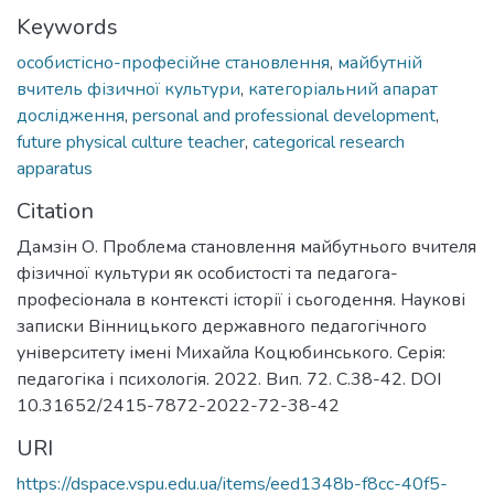
Keywords
особистісно-професійне становлення
,
майбутній
вчитель фізичної культури
,
категоріальний апарат
дослідження
,
personal and professional development
,
future physical culture teacher
,
categorical research
apparatus
Citation
Дамзін О. Проблема становлення майбутнього вчителя
фізичної культури як особистості та педагога-
професіонала в контексті історії і сьогодення. Наукові
записки Вінницького державного педагогічного
університету імені Михайла Коцюбинського. Серія:
педагогіка і психологія. 2022. Вип. 72. С.38-42. DOI
10.31652/2415-7872-2022-72-38-42
URI
https://dspace.vspu.edu.ua/items/eed1348b-f8cc-40f5-