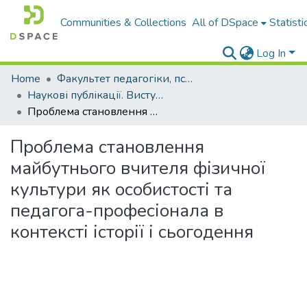
Communities & Collections
All of DSpace
Statisti
Log In
Home
Факультет педагогіки, психології і професійної освіти
Наукові публікації. Виступи
Проблема становлення майбутнього вчителя фізичної культури як особистості та педагога-професіонала в контексті історії і сьогодення
Проблема становлення
майбутнього вчителя фізичної
культури як особистості та
педагога-професіонала в
контексті історії і сьогодення