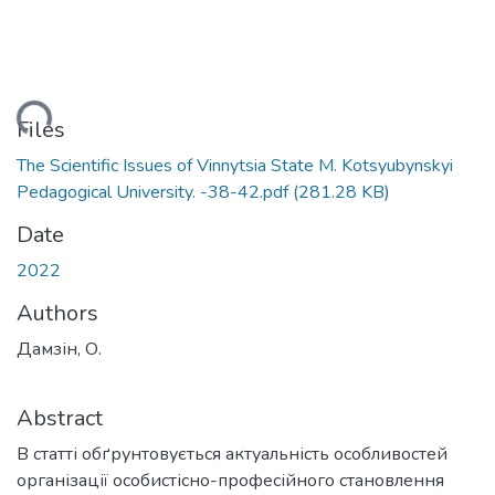
ding...
Files
The Scientific Issues of Vinnytsia State M. Kotsyubynskyi
Pedagogical University. -38-42.pdf
(281.28 KB)
Date
2022
Authors
Дамзін, О.
Abstract
В статті обґрунтовується актуальність особливостей
організації особистісно-професійного становлення