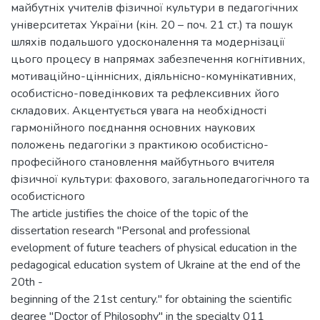
майбутніх учителів фізичної культури в педагогічних
університетах України (кін. 20 – поч. 21 ст.) та пошук
шляхів подальшого удосконалення та модернізації
цього процесу в напрямах забезпечення когнітивних,
мотиваційно-ціннісних, діяльнісно-комунікативних,
особистісно-поведінкових та рефлексивних його
складових. Акцентується увага на необхідності
гармонійного поєднання основних наукових
положень педагогіки з практикою особистісно-
професійного становлення майбутнього вчителя
фізичної культури: фахового, загальнопедагогічного та
особистісного
The article justifies the choice of the topic of the
dissertation research "Personal and professional
evelopment of future teachers of physical education in the
pedagogical education system of Ukraine at the end of the
20th -
beginning of the 21st century." for obtaining the scientific
degree "Doctor of Philosophy" in the specialty 011