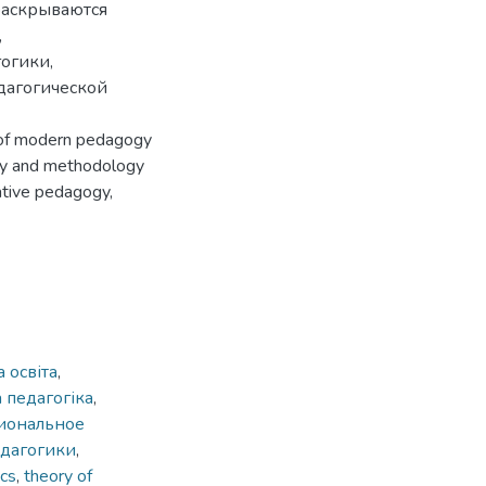
раскрываются
,
огики,
дагогической
s of modern pedagogy
ory and methodology
rative pedagogy,
 освіта
,
 педагогіка
,
иональное
едагогики
,
ics
,
theory of