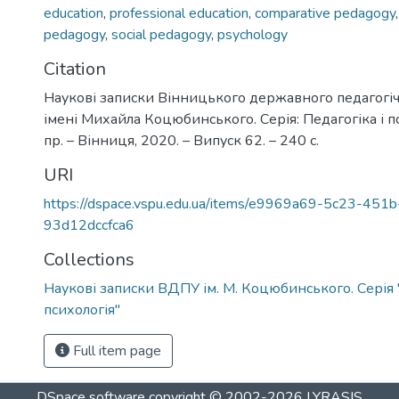
education
,
professional education
,
comparative pedagogy
pedagogy
,
social pedagogy
,
psychology
Citation
Наукові записки Вінницького державного педагогіч
імені Михайла Коцюбинського. Серія: Педагогіка і пси
пр. – Вінниця, 2020. – Випуск 62. – 240 с.
URI
https://dspace.vspu.edu.ua/items/e9969a69-5c23-451
93d12dccfca6
Collections
Наукові записки ВДПУ ім. М. Коцюбинського. Серія "
психологія"
Full item page
DSpace software
copyright © 2002-2026
LYRASIS