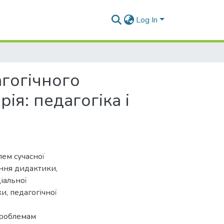
Log In
гогічного
ія: педагогіка і
лем сучасної
ання дидактики,
ціальної
ки, педагогічної
проблемам