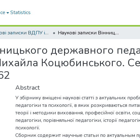
ace
Statistics
Наукові записки ВДПУ ім. М. Коцюбинського. Серія "Педагогіка і психологія"
Наукові записки Вінницького державного педагогічного університету імені Михайла Коцюбинського. Серія: педагогіка і психологія. Випуск 62
нницького державного педа
Михайла Коцюбинського. Сер
62
Abstract
У збірнику вміщені наукові статті з актуальних проб
педагогіки та психології, в яких розкриваються пит
теорії і методики виховання, професійної освіти, со
педагогіки, порівняльної педагогіки, історії педагогі
психології.
Сборник содержит научные статьи по актуальным 