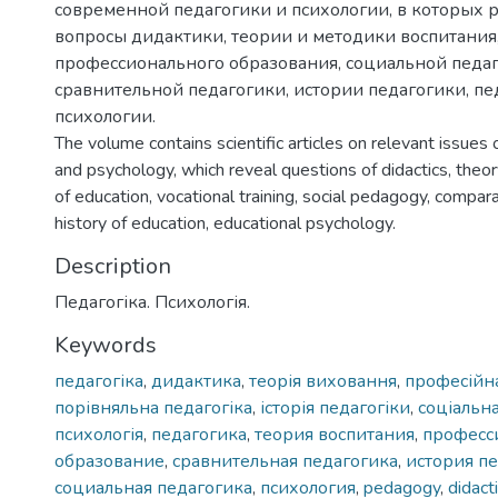
современной педагогики и психологии, в которых 
вопросы дидактики, теории и методики воспитания
профессионального образования, социальной педаг
сравнительной педагогики, истории педагогики, пе
психологии.
The volume contains scientific articles on relevant issue
and psychology, which reveal questions of didactics, the
of education, vocational training, social pedagogy, compa
history of education, educational psychology.
Description
Педагогіка. Психологія.
Keywords
педагогіка
,
дидактика
,
теорія виховання
,
професійна
порівняльна педагогіка
,
історія педагогіки
,
соціальна
психологія
,
педагогика
,
теория воспитания
,
професс
образование
,
сравнительная педагогика
,
история п
социальная педагогика
,
психология
,
pedagogy
,
didact