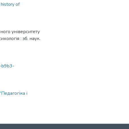
,
history of
ного університету
хологія : зб. наук.
b-b9b3-
Педагогіка і