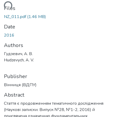
ding...
Files
NZ_011.pdf
(1.46 MB)
Date
2016
Authors
Гудзевич, А. В.
Hudzevych, A. V.
Publisher
Вінниця (ВДПУ)
Abstract
Стаття є продовженням тематичного дослідження
(Наукові записки. Випуск №28, №1-2, 2016) й
присвячена означенню фундаментальних