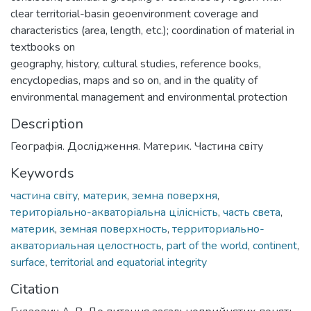
clear territorial-basin geoenvironment coverage and
characteristics (area, length, etc.); coordination of material in
textbooks on
geography, history, cultural studies, reference books,
encyclopedias, maps and so on, and in the quality of
environmental management and environmental protection
Description
Географія. Дослідження. Материк. Частина світу
Keywords
частина світу
,
материк
,
земна поверхня
,
територіально-акваторіальна цілісність
,
часть света
,
материк
,
земная поверхность
,
территориально-
акваториальная целостность
,
part of the world
,
continent
,
surface
,
territorial and equatorial integrity
Citation