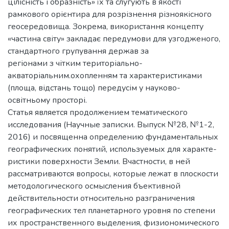
цілісність і образність» їх та слугують в якості
рамкового орієнтира для розрізнення різноякісного
геосередовища. Зокрема, використання концепту
«частина світу» закладає передумови для узгодженого,
стандартного групування держав за
регіонами з чітким територіально-
акваторіальним.охопленням та характеристиками
(площа, відстань тощо) передусім у науково-
освітньому просторі.
Статья является продолжением тематического
исследования (Научные записки. Выпуск №28, №1-2,
2016) и посвященна определению фундаментальных
географических понятий, используемых для характе-
ристики поверхности Земли. Вчастности, в ней
рассматриваются вопросы, которые лежат в плоскости
методологического осмысления бъективной
действительности относительно разграничения
географических тел планетарного уровня по степени
их пространственного выделения, физиономического