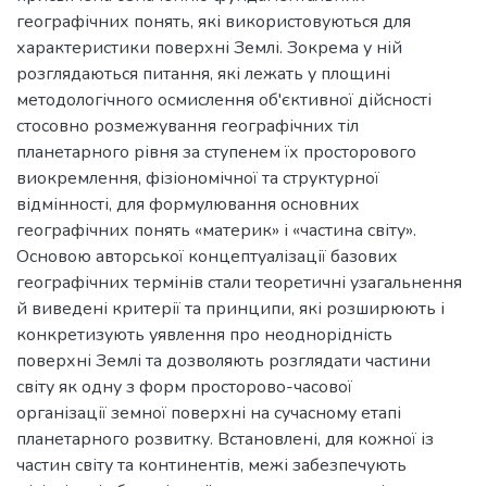
географічних понять, які використовуються для
характеристики поверхні Землі. Зокрема у ній
розглядаються питання, які лежать у площині
методологічного осмислення об'єктивної дійсності
стосовно розмежування географічних тіл
планетарного рівня за ступенем їх просторового
виокремлення, фізіономічної та структурної
відмінності, для формулювання основних
географічних понять «материк» і «частина світу».
Основою авторської концептуалізації базових
географічних термінів стали теоретичні узагальнення
й виведені критерії та принципи, які розширюють і
конкретизують уявлення про неоднорідність
поверхні Землі та дозволяють розглядати частини
світу як одну з форм просторово-часової
організації земної поверхні на сучасному етапі
планетарного розвитку. Встановлені, для кожної із
частин світу та континентів, межі забезпечують