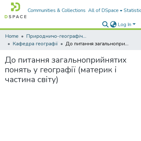
Communities & Collections
All of DSpace
Statisti
Log In
Home
Природничо-географічний факультет
Кафедра географії
До питання загальноприйнятих понять у географії (материк і частина світу)
До питання загальноприйнятих
понять у географії (материк і
частина світу)