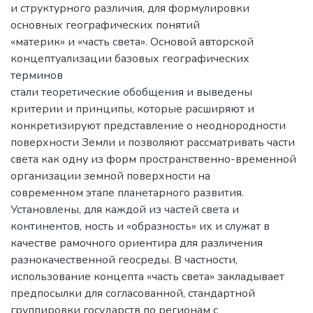
и структурного различия, для формулировки
основных географических понятий
«материк» и «часть света». Основой авторской
концептуализации базовых географических
терминов
стали теоретические обобщения и выведены
критерии и принципы, которые расширяют и
конкретизируют представление о неоднородности
поверхности Земли и позволяют рассматривать части
света как одну из форм пространственно-временной
организации земной поверхности на
современном этапе планетарного развития.
Установлены, для каждой из частей света и
континентов, ность и «образность» их и служат в
качестве рамочного ориентира для различения
разнокачественной геосреды. В частности,
использование концепта «часть света» закладывает
предпосылки для согласованной, стандартной
группировки государств по регионам с