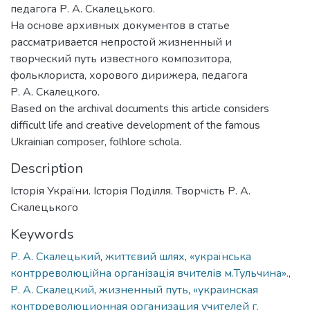
педагога Р. А. Скалецького.
На основе архивных документов в статье
рассматривается непростой жизненный и
творческий путь известного композитора,
фольклориста, хорового дирижера, педагога
Р. А. Скалецкого.
Based on the archival documents this article considers
difficult life and creative development of the famous
Ukrainian composer, folhlore schola.
Description
Історія України. Історія Поділля. Творчість Р. А.
Скалецького
Keywords
Р. А. Скалецький
,
життєвий шлях
,
«українська
контрреволюційна організація вчителів м.Тульчина».
,
Р. А. Скалецкий
,
жизненный путь
,
«украинская
контрреволюционная организация учителей г.