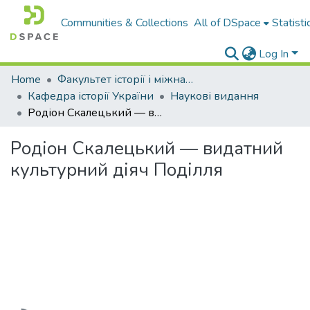
Communities & Collections
All of DSpace
Statisti
Log In
Home
Факультет історії і міжнародних відносин
Кафедра історії України
Наукові видання
Родіон Скалецький — видатний культурний діяч Поділля
Родіон Скалецький — видатний
культурний діяч Поділля
Loading...