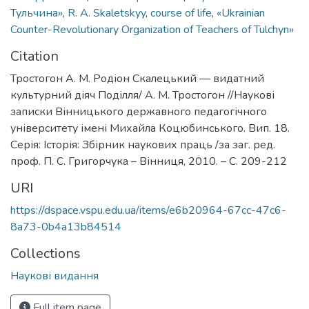
Тульчина»
,
R. A. Skaletskyy
,
course of life
,
«Ukrainian
Counter-Revolutionary Organization of Teachers of Tulchyn»
Citation
Тростогон А. М. Родіон Скалецький — видатний
культурний діяч Поділля/ А. М. Тростогон //Наукові
записки Вінницького державного педагогічного
університету імені Михайла Коцюбинського. Вип. 18.
Серія: Історія: Збірник наукових праць /за заг. ред.
проф. П. С. Григорчука – Вінниця, 2010. – С. 209-212
URI
https://dspace.vspu.edu.ua/items/e6b20964-67cc-47c6-
8a73-0b4a13b84514
Collections
Наукові видання
Full item page