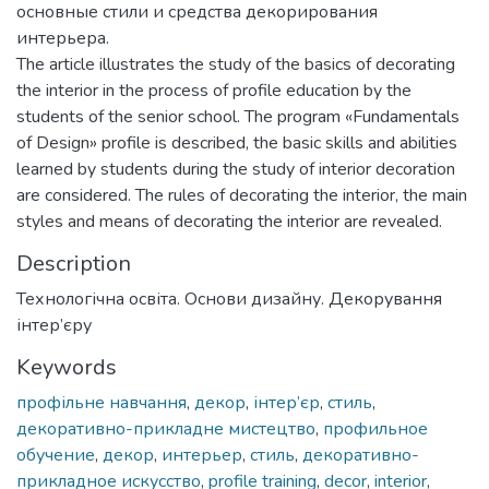
основные стили и средства декорирования
интерьера.
The article illustrates the study of the basics of decorating
the interior in the process of profile education by the
students of the senior school. The program «Fundamentals
of Design» profile is described, the basic skills and abilities
learned by students during the study of interior decoration
are considered. The rules of decorating the interior, the main
styles and means of decorating the interior are revealed.
Description
Технологічна освіта. Основи дизайну. Декорування
інтер’єру
Keywords
профільне навчання
,
декор
,
інтер’єр
,
стиль
,
декоративно-прикладне мистецтво
,
профильное
обучение
,
декор
,
интерьер
,
стиль
,
декоративно-
прикладное искусство
,
profile training
,
decor
,
interior
,