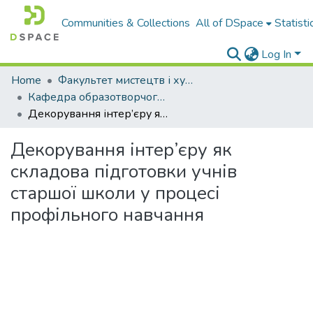
Communities & Collections
All of DSpace
Statisti
Log In
Home
Факультет мистецтв і художньо-освітніх технологій
Кафедра образотворчого, декоративного мистецтва, технологій і безпеки життєдіяльності
Декорування інтер’єру як складова підготовки учнів старшої школи у процесі профільного навчання
Декорування інтер’єру як
складова підготовки учнів
старшої школи у процесі
профільного навчання