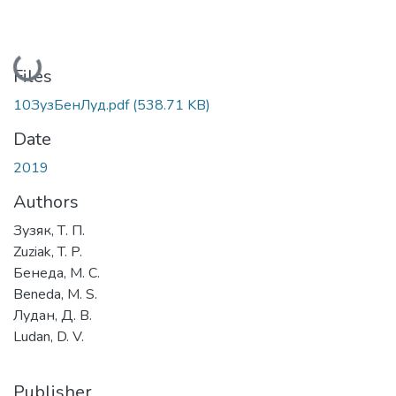
Loading...
Files
10ЗузБенЛуд.pdf
(538.71 KB)
Date
2019
Authors
Зузяк, Т. П.
Zuziak, T. P.
Бенеда, М. С.
Beneda, M. S.
Лудан, Д. В.
Ludan, D. V.
Publisher