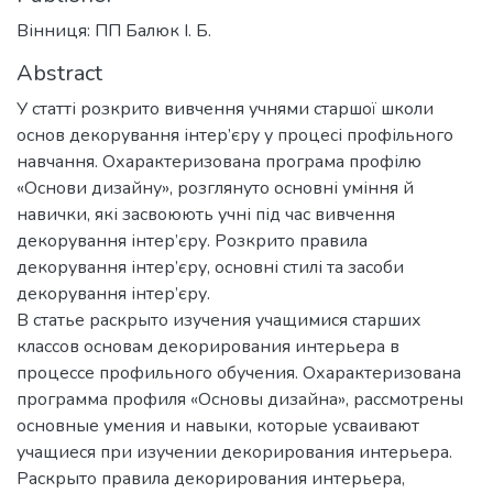
Вінниця: ПП Балюк І. Б.
Abstract
У статті розкрито вивчення учнями старшої школи
основ декорування інтер’єру у процесі профільного
навчання. Охарактеризована програма профілю
«Основи дизайну», розглянуто основні уміння й
навички, які засвоюють учні під час вивчення
декорування інтер’єру. Розкрито правила
декорування інтер’єру, основні стилі та засоби
декорування інтер’єру.
В статье раскрыто изучения учащимися старших
классов основам декорирования интерьера в
процессе профильного обучения. Охарактеризована
программа профиля «Основы дизайна», рассмотрены
основные умения и навыки, которые усваивают
учащиеся при изучении декорирования интерьера.
Раскрыто правила декорирования интерьера,