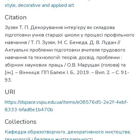
style
,
decorative and applied art
Citation
Зузяк Т. П. Декорування інтер’єру як складова
підготовки учнів старшої школи у процесі профільного
навчання / Т. П. Зузяк, М. С. Бенеда, Д. В. Лудан //
Актуальні проблеми підготовки вчителя трудового
навчання та технологій: теорія, досвід, проблеми :
збірник наукових праць / О.В. Марущак (голова) та
[ін.]. – Вінниця: ПП Балюк І. Б., 2019. – Вип. 2. – С. 91-
93.
URI
https://dspace.vspu.edu.ua/items/e08576d5-2e2f-4ebf-
8333-bfad8e1b470b
Collections
Кафедра образотворчого, декоративного мистецтва,
технологій і безпеки життєдіяльності