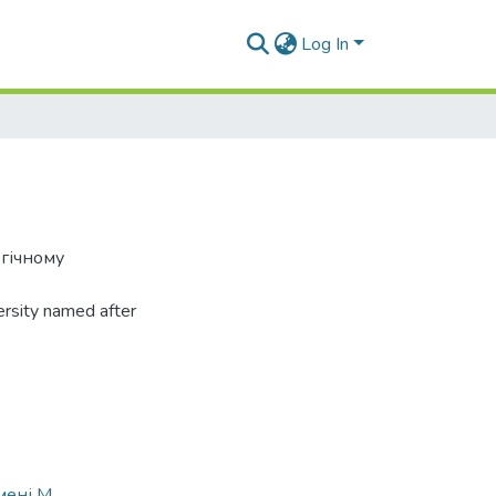
Log In
гічному
ersity named after
мені М.