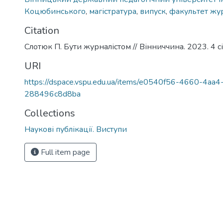
Коцюбинського
,
магістратура
,
випуск
,
факультет жу
Citation
Слотюк П. Бути журналістом // Вінниччина. 2023. 4 січ
URI
https://dspace.vspu.edu.ua/items/e0540f56-4660-4aa4
288496c8d8ba
Collections
Наукові публікації. Виступи
Full item page