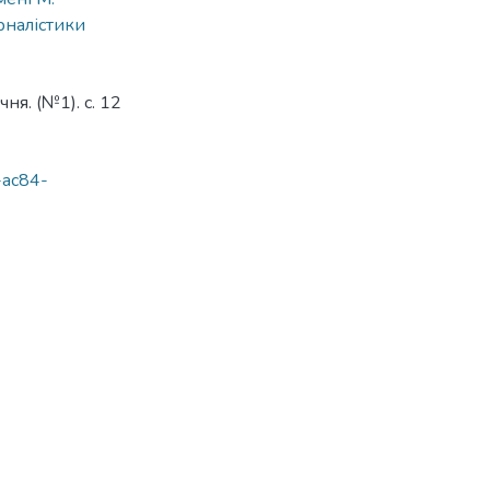
рналістики
ня. (№1). с. 12
-ac84-