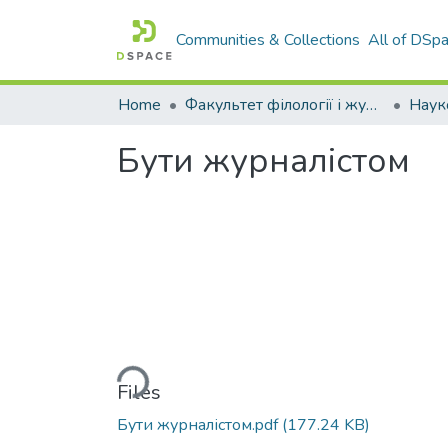
Communities & Collections
All of DSp
Home
Факультет філології і журналістики ім. М. Стельмаха
Бути журналістом
Loading...
Files
Бути журналістом.pdf
(177.24 KB)