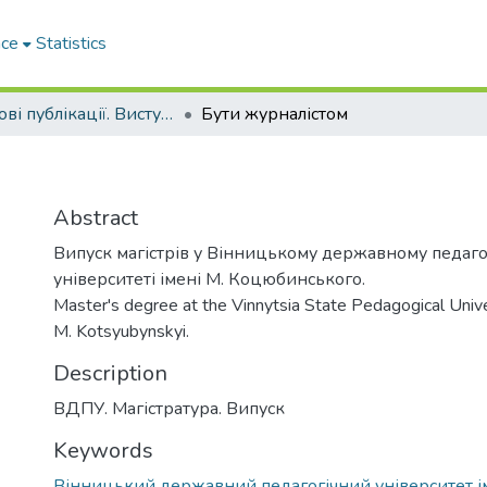
ace
Statistics
Наукові публікації. Виступи
Бути журналістом
Abstract
Випуск магістрів у Вінницькому державному педаго
університеті імені М. Коцюбинського.
Master's degree at the Vinnytsia State Pedagogical Univ
M. Kotsyubynskyi.
Description
ВДПУ. Магістратура. Випуск
Keywords
Вінницький державний педагогічний університет і