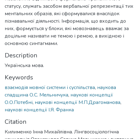
статусу, служать засобом вербальної репрезентації тих
ментальних образів, які сформувалися внаслідок
пізнавальної діяльності. Інформація, що входить до
них, формується у блоки, які мовознавець вважає за
доцільне називати не темою і ремою, а вихідною і
основною синтагмами.
Description
Українська мова.
Keywords
взаємодія мовної системи і суспільства
,
наукова
спадщина О.С. Мельничука
,
наукові концепції
О.О.Потебні
,
наукові концепції М.П.Драгоманова
,
наукові концепції І.Я. Франка
Citation
Килименко Інна Михайлівна. Лінгвосоціологічна