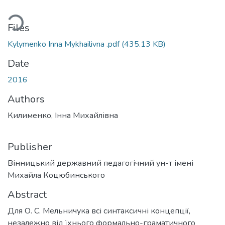
ading...
Files
Kylymenko Inna Mykhailivna .pdf
(435.13 KB)
Date
2016
Authors
Килименко, Інна Михайлівна
Publisher
Вінницький державний педагогічний ун-т імені
Михайла Коцюбинського
Abstract
Для О. С. Мельничука всі синтаксичні концепції,
незалежно від їхнього формально-граматичного