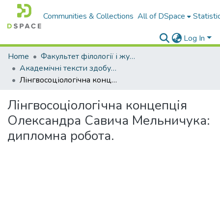
Communities & Collections
All of DSpace
Statisti
Log In
Home
Факультет філології і журналістики ім. М. Стельмаха
Академічні тексти здобувачів вищої освіти
Лінгвосоціологічна концепція Олександра Савича Мельничука: дипломна робота.
Лінгвосоціологічна концепція
Олександра Савича Мельничука:
дипломна робота.