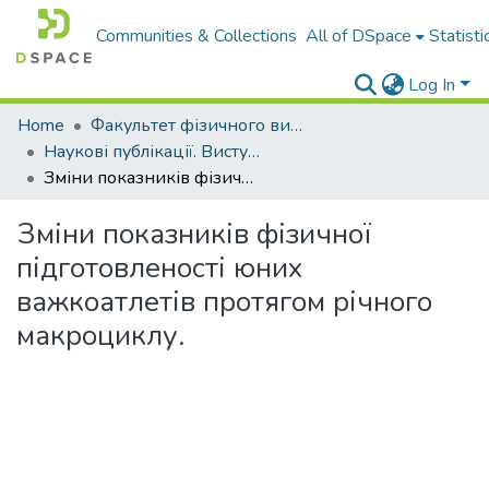
Communities & Collections
All of DSpace
Statisti
Log In
Home
Факультет фізичного виховання і спорту
Наукові публікації. Виступи
Зміни показників фізичної підготовленості юних важкоатлетів протягом річного макроциклу.
Зміни показників фізичної
підготовленості юних
важкоатлетів протягом річного
макроциклу.