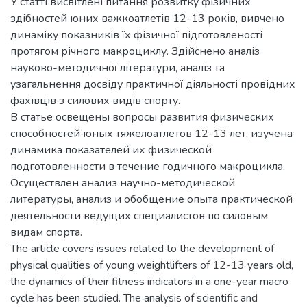
У статті висвітлені питання розвитку фізичних
здібностей юних важкоатлетів 12-13 років, вивчено
динаміку показників їх фізичної підготовленості
протягом річного макроциклу. Здійснено аналіз
науково-методичної літератури, аналіз та
узагальнення досвіду практичної діяльності провідних
фахівців з силових видів спорту.
В статье освещены вопросы развития физических
способностей юных тяжелоатлетов 12-13 лет, изучена
динамика показателей их физической
подготовленности в течение годичного макроцикла.
Осуществлен анализ научно-методической
литературы, анализ и обобщение опыта практической
деятельности ведущих специалистов по силовым
видам спорта.
The article covers issues related to the development of
physical qualities of young weightlifters of 12-13 years old,
the dynamics of their fitness indicators in a one-year macro
cycle has been studied. The analysis of scientific and