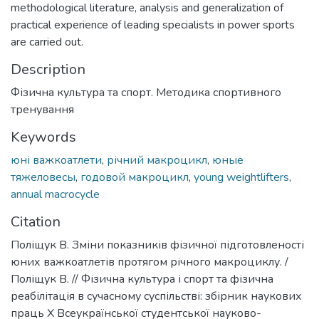
methodological literature, analysis and generalization of
practical experience of leading specialists in power sports
are carried out.
Description
Фізична культура та спорт. Методика спортивного
тренування
Keywords
юні важкоатлети
,
річний макроцикл
,
юные
тяжеловесы
,
годовой макроцикл
,
young weightlifters
,
annual macrocycle
Citation
Поліщук В. Зміни показників фізичної підготовленості
юних важкоатлетів протягом річного макроциклу. /
Поліщук В. // Фізична культура і спорт та фізична
реабілітація в сучасному суспільстві: збірник наукових
праць Х Всеукраїнської студентської науково-