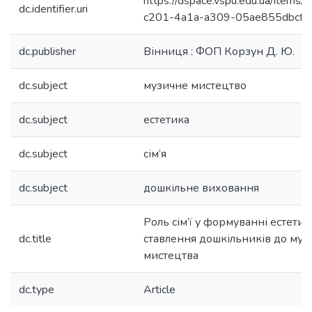
https://dspace.vspu.edu.ua/items
dc.identifier.uri
c201-4a1a-a309-05ae855dbcff
dc.publisher
Вінниця : ФОП Корзун Д. Ю.
dc.subject
музичне мистецтво
dc.subject
естетика
dc.subject
сім’я
dc.subject
дошкільне виховання
Роль сім’ї у формуванні естети
dc.title
ставлення дошкільників до муз
мистецтва
dc.type
Article