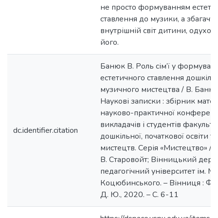
не просто формуванням естети
ставлення до музики, а збагачу
внутрішній світ дитини, одухо
його.
Банюк В. Роль сім’ї у формуван
естетичного ставлення дошкіль
музичного мистецтва / В. Банюк
Наукові записки : збірник матер
науково-практичної конференц
викладачів і студентів факульте
dc.identifier.citation
дошкільної, початкової освіти та
мистецтв. Серія «Мистецтво» / в
В. Старовойт; Вінницький дер
педагогічний університет ім. М.
Коцюбинського. – Вінниця : Ф
Д. Ю., 2020. – С. 6-11