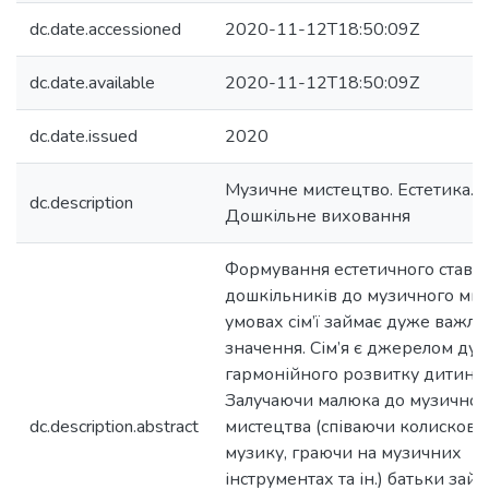
dc.date.accessioned
2020-11-12T18:50:09Z
dc.date.available
2020-11-12T18:50:09Z
dc.date.issued
2020
Музичне мистецтво. Естетика. Сі
dc.description
Дошкільне виховання
Формування естетичного ставл
дошкільників до музичного мис
умовах сім’ї займає дуже важли
значення. Сім’я є джерелом дух
гармонійного розвитку дитини.
Залучаючи малюка до музичног
dc.description.abstract
мистецтва (співаючи колискові,
музику, граючи на музичних
інструментах та ін.) батьки зай