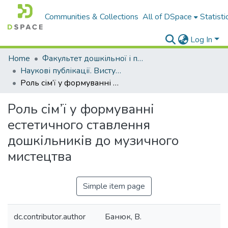
Communities & Collections
All of DSpace
Statisti
Log In
Home
Факультет дошкільної і початкової освіти
Наукові публікації. Виступи
Роль сім’ї у формуванні естетичного ставлення дошкільників до музичного мистецтва
Роль сім’ї у формуванні
естетичного ставлення
дошкільників до музичного
мистецтва
Simple item page
dc.contributor.author
Банюк, В.