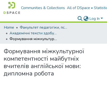
Communities & Collections
All of DSpace
Statisti
Log In
Home
Факультет педагогіки, психології і професійної освіти
Академічні тексти здобувачів вищої освіти
Формування міжкультурної компетентності майбутніх вчителів англійської мови: дипломна робота
Формування міжкультурної
компетентності майбутніх
вчителів англійської мови:
дипломна робота