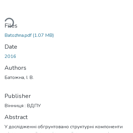
ding...
Files
Batozhna.pdf
(1.07 MB)
Date
2016
Authors
Батожна, І. В.
Publisher
Вінниця : ВДПУ
Abstract
У дослідженні обгрунтовано структурні компоненти