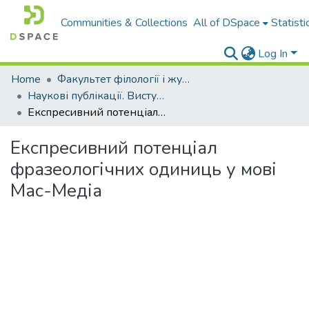
Communities & Collections
All of DSpace
Statisti
Log In
Home
Факультет філології і журналістики ім. М. Стельмаха
Наукові публікації. Виступи
Експресивний потенціал фразеологічних одиниць у мові Мас-Медіа
Експресивний потенціал
фразеологічних одиниць у мові
Мас-Медіа