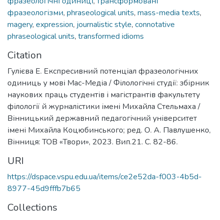
фразеологічні одиниці
,
трансформовані
фразеологізми
,
phraseological units
,
mass-media texts
,
magery
,
expression
,
journalistic style
,
connotative
phraseological units
,
transformed idioms
Citation
Гулієва Е. Експресивний потенціал фразеологічних
одиниць у мові Мас-Медіа / Філологічні студії: збірник
наукових праць студентів і магістрантів факультету
філології й журналістики імені Михайла Стельмаха /
Вінницький державний педагогічний університет
імені Михайла Коцюбинського; ред. О. А. Павлушенко,
Вінниця: ТОВ «Твори», 2023. Вип.21. С. 82-86.
URI
https://dspace.vspu.edu.ua/items/ce2e52da-f003-4b5d-
8977-45d9fffb7b65
Collections