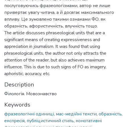
послуговуючись фразеологізмами, автор не лише
привертає увагу читача, а й досягає максимального
впливу. Це зумовлено такими ознаками ФО, як
образність, афористичність, влучність тощо.
The article discusses phraseological units that are a
significant means of creating expressiveness and
appreciation in journalism. It was found that using
phraseological units, the author not only attracts the
attention of the reader, but also achieves maximum
influence. This is due to such signs of FO as imagery,
aphoristic, accuracy, etc.
Description
Філологія. Мовознавство
Keywords
фразеологічні одиниці
,
мас-медійні тексти
,
образність
,
експресія
,
публіцистичний стиль
,
конотативні