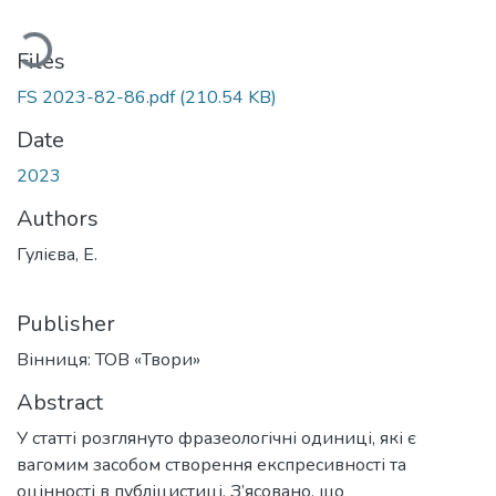
Loading...
Files
FS 2023-82-86.pdf
(210.54 KB)
Date
2023
Authors
Гулієва, Е.
Publisher
Вінниця: ТОВ «Твори»
Abstract
У статті розглянуто фразеологічні одиниці, які є
вагомим засобом створення експресивності та
оцінності в публіцистиці. З’ясовано, що