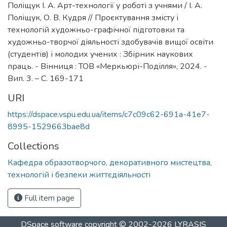
Поліщук І. А. Арт-технології у роботі з учнями / І. А.
Поліщук, О. В. Кудря // Проєктування змісту і
технологій художньо-графічної підготовки та
художньо-творчої діяльності здобувачів вищої освіти
(студентів) і молодих учених : Збірник наукових
праць. - Вінниця : ТОВ «Меркьюрі-Поділля», 2024. -
Вип. 3. – С. 169-171
URI
https://dspace.vspu.edu.ua/items/c7c09c62-691a-41e7-
8995-1529663bae8d
Collections
Кафедра образотворчого, декоративного мистецтва,
технологій і безпеки життєдіяльності
Full item page
DSpace software
copyright © 2002-2026
LYRASIS