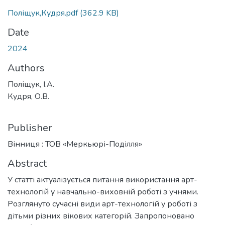
Loading...
Поліщук,Кудря.pdf
(362.9 KB)
Date
2024
Authors
Поліщук, І.А.
Кудря, О.В.
Publisher
Вінниця : ТОВ «Меркьюрі-Поділля»
Abstract
У статті актуалізується питання використання арт-
технологій у навчально-виховній роботі з учнями.
Розглянуто сучасні види арт-технологій у роботі з
дітьми різних вікових категорій. Запропоновано