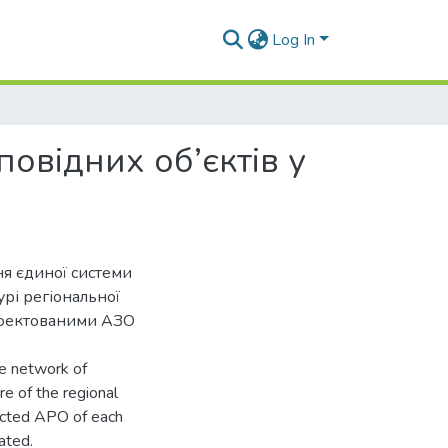
Log In
відних об’єктів у
ня єдиної системи
урі регіональної
роектованими АЗО
le network of
re of the regional
ected APO of each
rated.