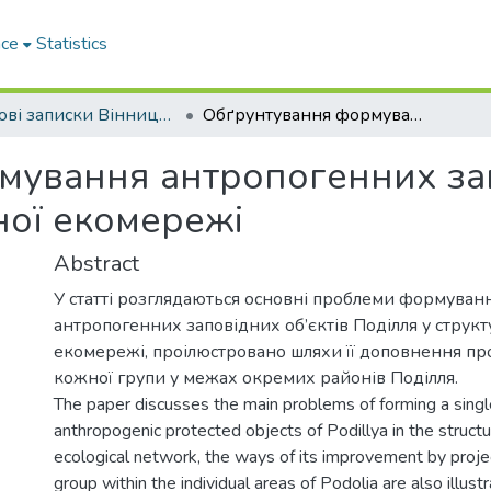
ace
Statistics
Наукові записки Вінницького державного педагогічного університету імені Михайла Коцюбинського. Серія: Географія
Обґрунтування формування антропогенних заповідних об’єктів у структурі регіональної екомережі
ування антропогенних запо
ної екомережі
Abstract
У статті розглядаються основні проблеми формуван
антропогенних заповідних об’єктів Поділля у структ
екомережі, проілюстровано шляхи її доповнення п
кожної групи у межах окремих районів Поділля.
The paper discusses the main problems of forming a sing
anthropogenic protected objects of Podillya in the structu
ecological network, the ways of its improvement by proj
group within the individual areas of Podolia are also illust