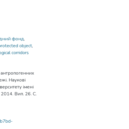
ідний фонд
,
protected object
,
ogical corridors
я антропогенних
ежі. Наукові
верситету імені
2014. Вип. 26. С.
-b7bd-