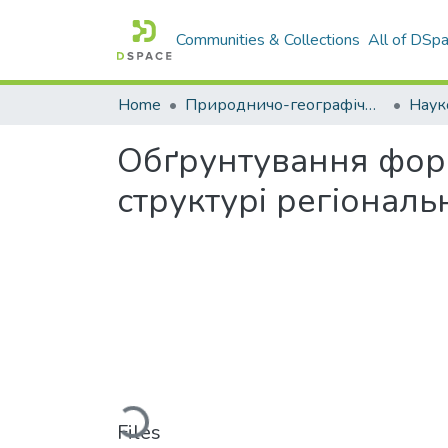
Communities & Collections
All of DSp
Home
Природничо-географічний факультет
Обґрунтування форм
структурі регіональ
Loading...
Files