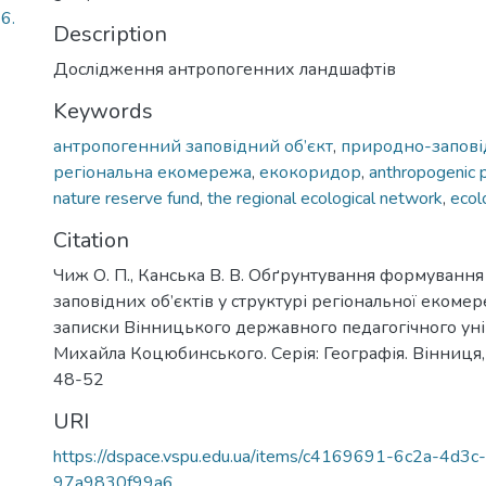
6.
Description
Дослідження антропогенних ландшафтів
Keywords
антропогенний заповідний об’єкт
,
природно-запов
регіональна екомережа
,
екокоридор
,
anthropogenic 
nature reserve fund
,
the regional ecological network
,
ecol
Citation
Чиж О. П., Канська В. В. Обґрунтування формуванн
заповідних об’єктів у структурі регіональної екомер
записки Вінницького державного педагогічного уні
Михайла Коцюбинського. Серія: Географія. Вінниця, 
48-52
URI
https://dspace.vspu.edu.ua/items/c4169691-6c2a-4d3c
97a9830f99a6