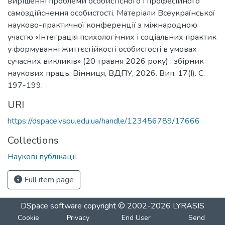
вирішенні проблеми особистісного і професійного
самоздійснення особистості. Матеріали Всеукраїнської
науково-практичної конференції з міжнародною
участю «Інтеграція психологічних і соціальних практик
у формуванні життєстійкості особистості в умовах
сучасних викликів» (20 травня 2026 року) : збірник
наукових праць. Вінниця, ВДПУ, 2026. Вип. 17(І). С.
197-199.
URI
https://dspace.vspu.edu.ua/handle/123456789/17666
Collections
Наукові публікації
Full item page
DSpace software
copyright © 2002-2026
LYRASIS
Cookie
Privacy
End User
Send