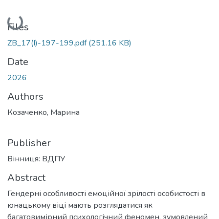
Loading...
Files
ZB_17(I)-197-199.pdf
(251.16 KB)
Date
2026
Authors
Козаченко, Марина
Publisher
Вінниця: ВДПУ
Abstract
Гендерні особливості емоційної зрілості особистості в
юнацькому віці мають розглядатися як
багатовимірний психологічний феномен, зумовлений