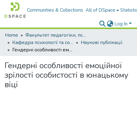
Communities & Collections
All of DSpace
Statisti
Log In
Home
Факультет педагогіки, психології і професійної освіти
Кафедра психології та соціальної роботи
Наукові публікації
Гендерні особливості емоційної зрілості особистості в юнацькому віці
Гендерні особливості емоційної
зрілості особистості в юнацькому
віці