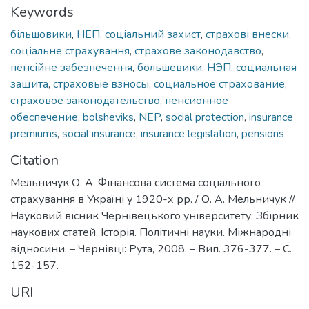
Keywords
більшовики
,
НЕП
,
соціальний захист
,
страхові внески
,
соціальне страхування
,
страхове законодавство
,
пенсійне забезпечення
,
большевики
,
НЭП
,
социальная
защита
,
страховые взносы
,
социальное страхование
,
страховое законодательство
,
пенсионное
обеспечение
,
bolsheviks
,
NEP
,
social protection
,
insurance
premiums
,
social insurance
,
insurance legislation
,
pensions
Citation
Мельничук О. А. Фінансова система соціального
страхування в Україні у 1920-х рр. / О. А. Мельничук //
Науковий вісник Чернівецького університету: Збірник
наукових статей. Історія. Політичні науки. Міжнародні
відносини. – Чернівці: Рута, 2008. – Вип. 376-377. – С.
152-157.
URI