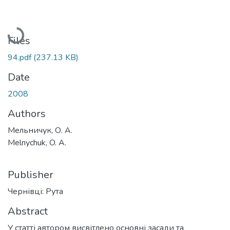
Loading...
Files
94.pdf
(237.13 KB)
Date
2008
Authors
Мельничук, О. А.
Melnychuk, O. A.
Publisher
Чернівці: Рута
Abstract
У статті автором висвітлено основні засади та