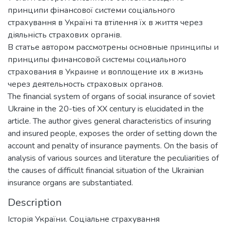
принципи фінансової системи соціального
страхування в Україні та втілення їх в життя через
діяльність страхових органів.
В статье автором рассмотрены основные принципы и
принципы финансовой системы социального
страхования в Украине и воплощение их в жизнь
через деятельность страховых органов.
The financial system of organs of social insurance of soviet
Ukraine in the 20-ties of ХХ century is elucidated in the
article. The author gives general characteristics of insuring
and insured people, exposes the order of setting down the
account and penalty of insurance payments. On the basis of
analysis of various sources and literature the peculiarities of
the causes of difficult financial situation of the Ukrainian
insurance organs are substantiated.
Description
Історія України. Соціальне страхування