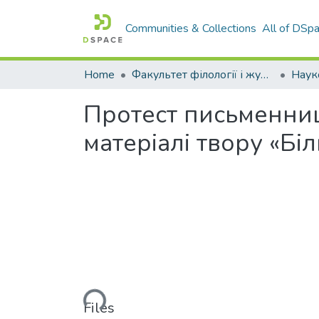
Communities & Collections
All of DSp
Home
Факультет філології і журналістики ім. М. Стельмаха
Наук
Протест письменниц
матеріалі твору «Біль
Loading...
Files