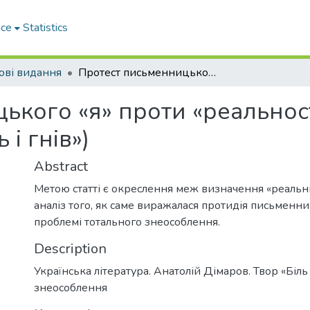
ace
Statistics
ові видання
Протест письменницького «я» проти «реальності без облич» (на матеріалі твору «Біль і гнів»)
ького «я» проти «реальност
 і гнів»)
Abstract
Метою статті є окреслення меж визначення «реальні
аналіз того, як саме виражалася протидія письменни
проблемі тотального знеособлення.
Description
Українська література. Анатолій Дімаров. Твор «Біль 
знеособлення