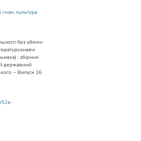
і гнів»
,
культура
льності без облич»
Літературознавчі
ьмаха) : збірник
кий державний
ого. – Випуск 16.
-b52a-