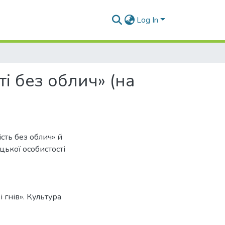
Log In
і без облич» (на
сть без облич» й
цької особистості
і гнів». Культура