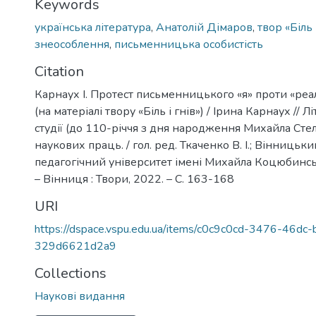
Keywords
українська література
,
Анатолій Дімаров
,
твор «Біль 
знеособлення
,
письменницька особистість
Citation
Карнаух І. Протест письменницького «я» проти «реа
(на матеріалі твору «Біль і гнів») / Ірина Карнаух // 
студії (до 110-річчя з дня народження Михайла Стел
наукових праць. / гол. ред. Ткаченко В. І.; Вінниць
педагогічний університет імені Михайла Коцюбинськ
– Вінниця : Твори, 2022. – С. 163-168
URI
https://dspace.vspu.edu.ua/items/c0c9c0cd-3476-46dc
329d6621d2a9
Collections
Наукові видання