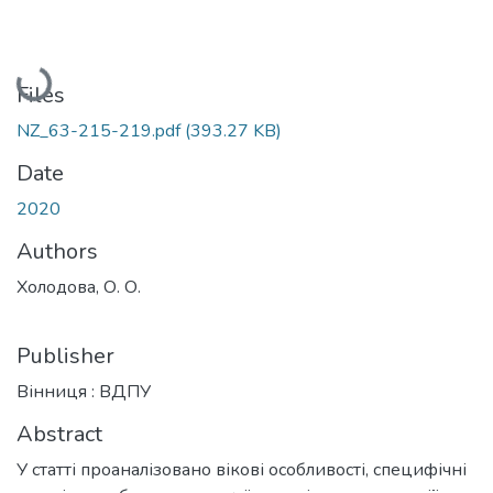
Loading...
Files
NZ_63-215-219.pdf
(393.27 KB)
Date
2020
Authors
Холодова, О. О.
Publisher
Вінниця : ВДПУ
Abstract
У статті проаналізовано вікові особливості, специфічні