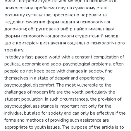
риси і потреби студентської молоді та визначено її
психологічну проблематику на сучасному етапі
розвитку суспільства; простежено переваги та
недоліки сучасних форм надання психологічної
допомоги; обґрунтовано вибір найоптимальнішої
форми психологічної допомоги студентській молоді,
що є критерієм визначення соціально-психологічного
тренінгу.
In today's fast-paced world with a constant complication of
political, economic and socio-psychological problems, often
people do not keep pace with changes in society, find
themselves in a state of despair and experiencing
psychological discomfort. The most vulnerable to the
challenges of modern life are the youth, particularly the
student population. In such circumstances, the provision of
psychological assistance is important not only for the
individual but also for society and can only be effective if the
forms and methods of providing such assistance are
appropriate to youth issues. The purpose of the article is to