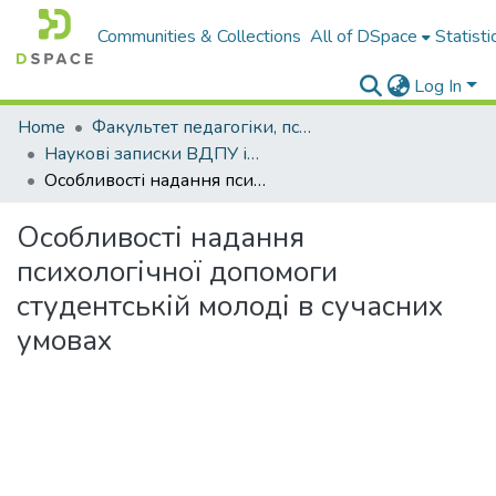
Communities & Collections
All of DSpace
Statisti
Log In
Home
Факультет педагогіки, психології і професійної освіти
Наукові записки ВДПУ ім. М. Коцюбинського. Серія "Педагогіка і психологія"
Особливості надання психологічної допомоги студентській молоді в сучасних умовах
Особливості надання
психологічної допомоги
студентській молоді в сучасних
умовах