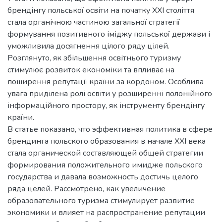
брендінгу польської освіти на початку ХХІ століття
стала органічною частиною загальної стратегії
формування позитивного іміджу польської держави і
уможливила досягнення цілого ряду цілей.
Розглянуто, як збільшення освітнього туризму
стимулює розвиток економіки та впливає на
поширення репутації країни за кордоном. Особлива
увага приділена ролі освіти у розширенні полонійного
інформаційного простору, як інструменту брендінгу
країни.
В статье показано, что эффективная политика в сфере
брендинга польского образования в начале ХХІ века
стала органической составляющей общей стратегии
формирования положительного имидже польского
государства и давала возможность достичь целого
ряда целей. Рассмотрено, как увеличение
образовательного туризма стимулирует развитие
экономики и влияет на распространение репутации