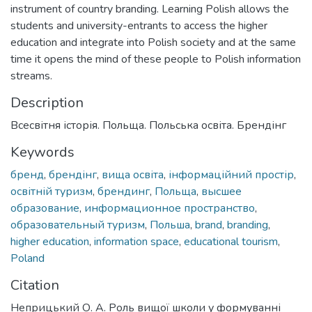
instrument of country branding. Learning Polish allows the
students and university-entrants to access the higher
education and integrate into Polish society and at the same
time it opens the mind of these people to Polish information
streams.
Description
Всесвітня історія. Польща. Польська освіта. Брендінг
Keywords
бренд
,
брендінг
,
вища освіта
,
інформаційний простір
,
освітній туризм
,
брендинг
,
Польща
,
высшее
образование
,
информационное пространство
,
образовательный туризм
,
Польша
,
brand
,
branding
,
higher education
,
information space
,
educational tourism
,
Poland
Citation
Неприцький О. А. Роль вищої школи у формуванні