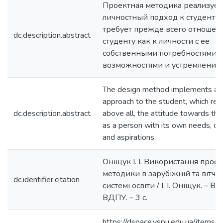
Проектная методика реализует
личностный подход к студенту,
требует прежде всего отношен
dc.description.abstract
студенту как к личности с ее
собственными потребностями,
возможностями и устремления
The design method implements a 
approach to the student, which requ
dc.description.abstract
above all, the attitude towards th
as a person with its own needs, cap
and aspirations.
Оніщук І. І. Використання проек
методики в зарубіжній та вітчи
dc.identifier.citation
системі освіти / І. І. Оніщук. – Ві
ВДПУ. – 3 с.
https://dspace.vspu.edu.ua/items