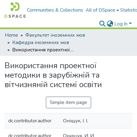
Communities & Collections
All of DSpace
Statisti
Log In
Home
Факультет іноземних мов
Кафедра іноземних мов
Використання проектної методики в зарубіжній та вітчизняній системі освіти
Використання проектної
методики в зарубіжній та
вітчизняній системі освіти
Simple item page
dc.contributor.author
Оніщук, І. І.
dc.contributor.author
Онищук, И. И.