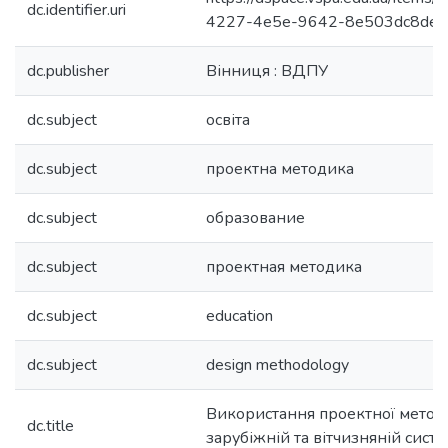
dc.identifier.uri
4227-4e5e-9642-8e503dc8de
dc.publisher
Вінниця : ВДПУ
dc.subject
освіта
dc.subject
проектна методика
dc.subject
образование
dc.subject
проектная методика
dc.subject
education
dc.subject
design methodology
Використання проектної метод
dc.title
зарубіжній та вітчизняній систе