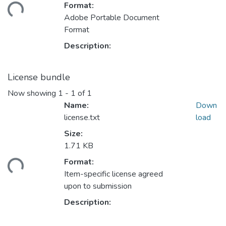
Format:
ding...
Adobe Portable Document
Format
Description:
License bundle
Now showing
1 - 1 of 1
Name:
Down
license.txt
load
Size:
1.71 KB
Format:
ding...
Item-specific license agreed
upon to submission
Description: