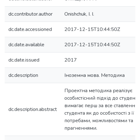
dc.contributor.author
Onishchuk, I. I.
dc.date.accessioned
2017-12-15T10:44:50Z
dc.date.available
2017-12-15T10:44:50Z
dc.date.issued
2017
dc.description
Іноземна мова. Методика
Проектна методика реалізує
особистісний підхід до студента
вимагає перш за все ставлення 
dc.description.abstract
студента як до особистості з її 
потребами, можливостями та
прагненнями.