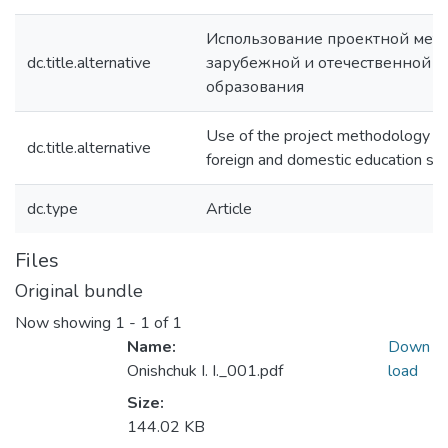
Использование проектной мет
dc.title.alternative
зарубежной и отечественной с
образования
Use of the project methodology in
dc.title.alternative
foreign and domestic education s
dc.type
Article
Files
Original bundle
Now showing
1 - 1 of 1
Name:
Down
Onishchuk I. I._001.pdf
load
Size:
144.02 KB