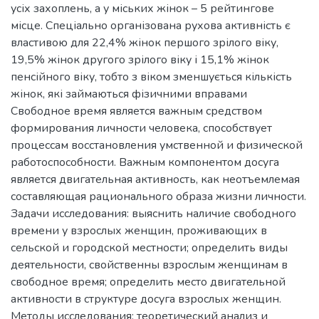
усіх захоплень, а у міських жінок – 5 рейтингове
місце. Спеціально організована рухова активність є
властивою для 22,4% жінок першого зрілого віку,
19,5% жінок другого зрілого віку і 15,1% жінок
пенсійного віку, тобто з віком зменшується кількість
жінок, які займаються фізичними вправами
Свободное время является важным средством
формирования личности человека, способствует
процессам восстановления умственной и физической
работоспособности. Важным компонентом досуга
является двигательная активность, как неотъемлемая
составляющая рационального образа жизни личности.
Задачи исследования: выяснить наличие свободного
времени у взрослых женщин, проживающих в
сельской и городской местности; определить виды
деятельности, свойственны взрослым женщинам в
свободное время; определить место двигательной
активности в структуре досуга взрослых женщин.
Методы исследования: теоретический анализ и