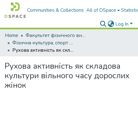
Communities & Collections
All of DSpace
Statisti
Log In
Home
Факультет фізичного виховання і спорту
Фізична культура, спорт та здоров'я нації : збірник наукових праць
Рухова активність як складова культури вільного часу дорослих жінок
Рухова активність як складова
культури вільного часу дорослих
жінок