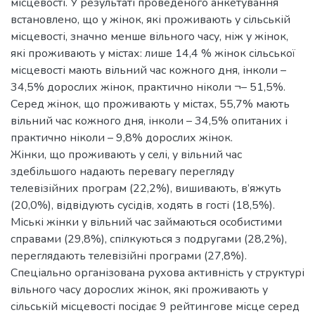
місцевості. У результаті проведеного анкетування
встановлено, що у жінок, які проживають у сільській
місцевості, значно менше вільного часу, ніж у жінок,
які проживають у містах: лише 14,4 % жінок сільської
місцевості мають вільний час кожного дня, інколи –
34,5% дорослих жінок, практично ніколи ¬– 51,5%.
Серед жінок, що проживають у містах, 55,7% мають
вільний час кожного дня, інколи – 34,5% опитаних і
практично ніколи – 9,8% дорослих жінок.
Жінки, що проживають у селі, у вільний час
здебільшого надають перевагу перегляду
телевізійних програм (22,2%), вишивають, в’яжуть
(20,0%), відвідують сусідів, ходять в гості (18,5%).
Міські жінки у вільний час займаються особистими
справами (29,8%), спілкуються з подругами (28,2%),
переглядають телевізійні програми (27,8%).
Спеціально організована рухова активність у структурі
вільного часу дорослих жінок, які проживають у
сільській місцевості посідає 9 рейтингове місце серед