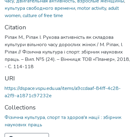
часу
,
двигательная активность
,
взрослые женщины
,
культура свободного времени
,
motor activity
,
adult
women
,
culture of free time
Citation
Ріпак М., Ріпак І. Рухова активність як складова
культури вільного часу дорослих жінок / М. Ріпак, І.
Ріпак // Фізична культура і спорт: збірник наукових
праць. – Вип. №5 (24). – Вінниця: ТОВ «Планер», 2018,
- С. 114-118
URI
https://dspace.vspu.edu.ua/items/a9ccdaaf-84ff-4c28-
a2f9-a1871c97232e
Collections
Фізична культура, спорт та здоров'я нації : збірник
наукових праць