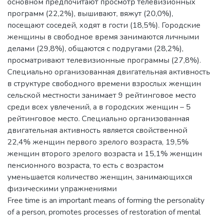
основном предпочитают просмотр телевизионных
программ (22,2%), вышивают, вяжут (20,0%),
посещают соседей, ходят в гости (18,5%). Городские
женщины в свободное время занимаются личными
делами (29,8%), общаются с подругами (28,2%),
просматривают телевизионные программы (27,8%).
Специально организованная двигательная активность
в структуре свободного времени взрослых женщин
сельской местности занимает 9 рейтинговое место
среди всех увлечений, а в городских женщин – 5
рейтинговое место. Специально организованная
двигательная активность является свойственной
22,4% женщин первого зрелого возраста, 19,5%
женщин второго зрелого возраста и 15,1% женщин
пенсионного возраста, то есть с возрастом
уменьшается количество женщин, занимающихся
физическими упражнениями
Free time is an important means of forming the personality
of a person, promotes processes of restoration of mental